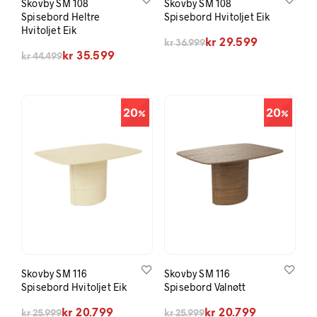
Skovby SM 108
Skovby SM 108
Spisebord Heltre
Spisebord Hvitoljet Eik
Hvitoljet Eik
Opprinnelig pris var: kr 36.999.
Nåværende pris er: kr 29.599.
kr
29.599
kr
36.999
Opprinnelig pris var: kr 44.499.
Nåværende pris er: kr 35.599.
kr
35.599
kr
44.499
20
20
Skovby SM 116
Skovby SM 116
Spisebord Hvitoljet Eik
Spisebord Valnøtt
Opprinnelig pris var: kr 25.999.
Nåværende pris er: kr 20.799.
Opprinnelig pris var: kr 25.999.
Nåværende pris er: kr 20.799.
kr
20.799
kr
20.799
kr
25.999
kr
25.999