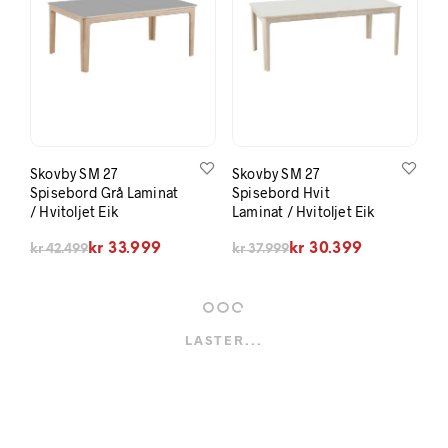
Skovby SM 27
Skovby SM 27
Spisebord Grå Laminat
Spisebord Hvit
/ Hvitoljet Eik
Laminat / Hvitoljet Eik
Opprinnelig pris var: kr 42.499.
Nåværende pris er: kr 33.999.
Opprinnelig pris var: kr 37.999.
Nåværende pris er: kr 30.399.
kr
33.999
kr
30.399
kr
42.499
kr
37.999
LASTER...