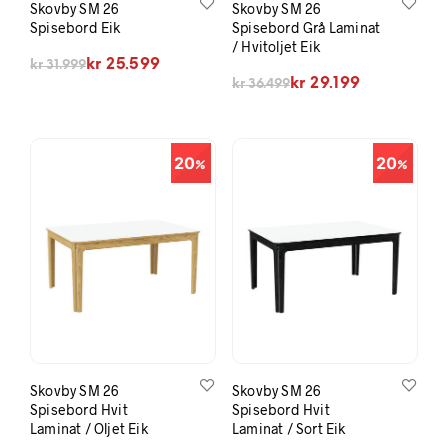
Skovby SM 26
Skovby SM 26
Spisebord Eik
Spisebord Grå Laminat
/ Hvitoljet Eik
Opprinnelig pris var: kr 31.999.
Nåværende pris er: kr 25.599.
kr
25.599
kr
31.999
Opprinnelig pris var: kr 36.499.
Nåværende pris er: kr 29.199.
kr
29.199
kr
36.499
20
20
Skovby SM 26
Skovby SM 26
Spisebord Hvit
Spisebord Hvit
Laminat / Oljet Eik
Laminat / Sort Eik