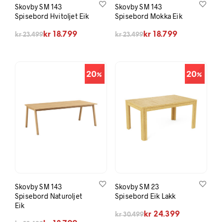
Skovby SM 143
Skovby SM 143
Spisebord Hvitoljet Eik
Spisebord Mokka Eik
Opprinnelig pris var: kr 23.499.
Nåværende pris er: kr 18.799.
Opprinnelig pris var: kr 23.499.
Nåværende pris er: kr 18.799.
kr
18.799
kr
18.799
kr
23.499
kr
23.499
20
20
Skovby SM 143
Skovby SM 23
Spisebord Naturoljet
Spisebord Eik Lakk
Eik
Opprinnelig pris var: kr 30.499.
Nåværende pris er: kr 24.399.
kr
24.399
kr
30.499