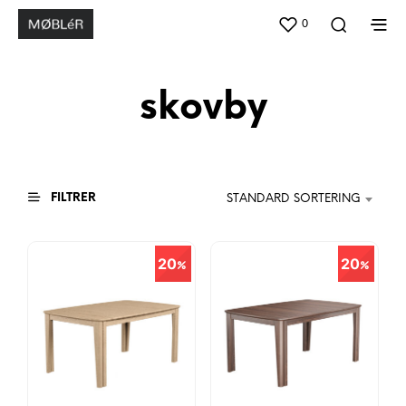
0
skovby
FILTRER
STANDARD SORTERING
20
20