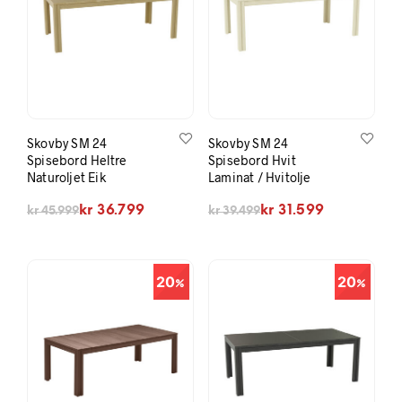
Skovby SM 24
Skovby SM 24
Spisebord Heltre
Spisebord Hvit
Naturoljet Eik
Laminat / Hvitolje
Opprinnelig pris var: kr 45.999.
Nåværende pris er: kr 36.799.
Opprinnelig pris var: kr 39.499.
Nåværende pris er: kr 31.599.
kr
36.799
kr
31.599
kr
45.999
kr
39.499
20
20