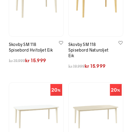
Skovby SM 118
Skovby SM 118
Spisebord Hvitoljet Eik
Spisebord Naturoljet
Eik
Opprinnelig pris var: kr 19.999.
Nåværende pris er: kr 15.999.
kr
15.999
kr
19.999
Opprinnelig pris var: kr 19.999.
Nåværende pris er: kr 15.999.
kr
15.999
kr
19.999
20
20