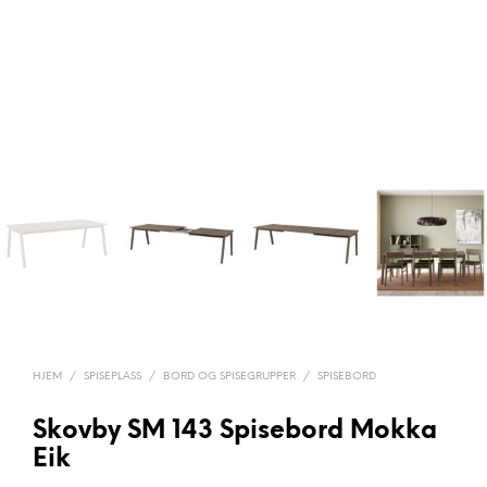
HJEM
/
SPISEPLASS
/
BORD OG SPISEGRUPPER
/
SPISEBORD
Skovby SM 143 Spisebord Mokka
Eik