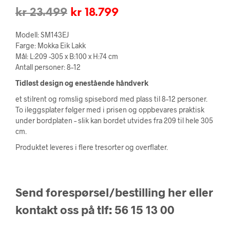
Opprinnelig
Nåværende
kr
23.499
kr
18.799
pris
pris
Modell: SM143EJ
var:
er:
Farge: Mokka Eik Lakk
Mål: L:209 -305 x B:100 x H:74 cm
kr 23.499.
kr 18.799.
Antall personer: 8–12
Tidløst design og enestående håndverk
et stilrent og romslig spisebord med plass til 8–12 personer.
To ileggsplater følger med i prisen og oppbevares praktisk
under bordplaten – slik kan bordet utvides fra 209 til hele 305
cm.
Produktet leveres i flere tresorter og overflater.
Send forespørsel/bestilling her eller
kontakt oss på tlf: 56 15 13 00