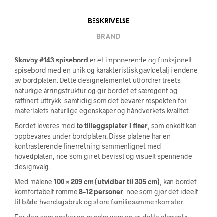
BESKRIVELSE
BRAND
Skovby #143 spisebord
er et imponerende og funksjonelt
spisebord med en unik og karakteristisk gavldetalj i endene
av bordplaten. Dette designelementet utfordrer treets
naturlige årringstruktur og gir bordet et særegent og
raffinert uttrykk, samtidig som det bevarer respekten for
materialets naturlige egenskaper og håndverkets kvalitet.
Bordet leveres med
to tilleggsplater i finér
, som enkelt kan
oppbevares under bordplaten. Disse platene har en
kontrasterende finerretning sammenlignet med
hovedplaten, noe som gir et bevisst og visuelt spennende
designvalg.
Med målene
100 × 209 cm (utvidbar til 305 cm)
, kan bordet
komfortabelt romme
8–12 personer
, noe som gjør det ideelt
til både hverdagsbruk og store familiesammenkomster.
For deg som ønsker en mindre versjon av dette elegante