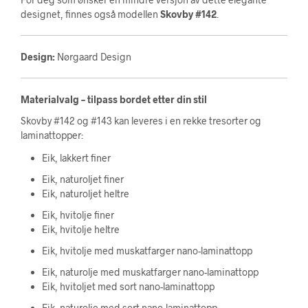
designet, finnes også modellen
Skovby #142
.
Design:
Nørgaard Design
Materialvalg – tilpass bordet etter din stil
Skovby #142 og #143 kan leveres i en rekke tresorter og
laminattopper:
Eik, lakkert finer
Eik, naturoljet finer
Eik, naturoljet heltre
Eik, hvitolje finer
Eik, hvitolje heltre
Eik, hvitolje med muskatfarger nano-laminattopp
Eik, naturolje med muskatfarger nano-laminattopp
Eik, hvitoljet med sort nano-laminattopp
Eik, naturolje med sort nano-laminattopp