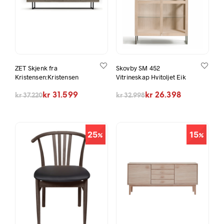
ZET Skjenk fra
Skovby SM 452
Kristensen:Kristensen
Vitrineskap Hvitoljet Eik
Opprinnelig pris var: kr 37.220.
Nåværende pris er: kr 31.599.
Opprinnelig pris var: kr 32.998.
Nåværende pris er: kr 26.398.
kr
31.599
kr
26.398
kr
37.220
kr
32.998
25
15