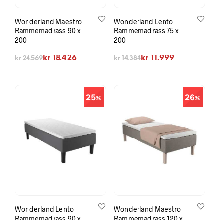
Wonderland Maestro
Wonderland Lento
Rammemadrass 90 x
Rammemadrass 75 x
200
200
Opprinnelig pris var: kr 24.569.
Nåværende pris er: kr 18.426.
Opprinnelig pris var: kr 14.384.
Nåværende pris er: kr 11.999.
kr
18.426
kr
11.999
kr
24.569
kr
14.384
25
26
Wonderland Lento
Wonderland Maestro
Rammemadrass 90 x
Rammemadrass 120 x