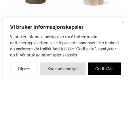
Vi bruker informasjonskapsler
Luna Spisebord Rundt
Luna Spisebord Rundt
115 Røket Eik
135 Hvitoljet Eik
Vi bruker informasjonskapsler for å forbedre din
nettleseropplevelsen, vise tilpassede annonser eller innhold
Opprinnelig pris var: kr 29.995.
Nåværende pris er: kr 17.995.
Opprinnelig pris var: kr 33.995.
Nåværende pris er: kr 19.995.
kr
17.995
kr
19.995
kr
29.995
kr
33.995
og analysere vår trafikk. Ved å klikke "Godta alle", samtykker
du til vår bruk av informasjonskapsler
41
36
Tilpass
Kun nødvendige
Godta Alle