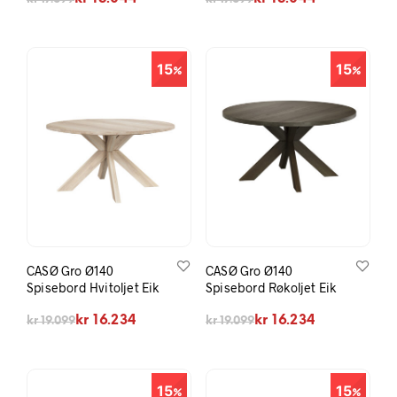
15
15
CASØ Gro Ø140
CASØ Gro Ø140
Spisebord Hvitoljet Eik
Spisebord Røkoljet Eik
Opprinnelig pris var: kr 19.099.
Nåværende pris er: kr 16.234.
Opprinnelig pris var: kr 19.099.
Nåværende pris er: kr 16.234.
kr
16.234
kr
16.234
kr
19.099
kr
19.099
15
15