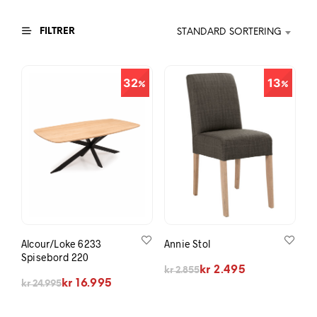
FILTRER
STANDARD SORTERING
32
13
Alcour/Loke 6233
Annie Stol
Spisebord 220
Opprinnelig pris var: kr 2.855.
Nåværende pris er: kr 2.495.
kr
2.495
kr
2.855
Opprinnelig pris var: kr 24.995.
Nåværende pris er: kr 16.995.
kr
16.995
kr
24.995