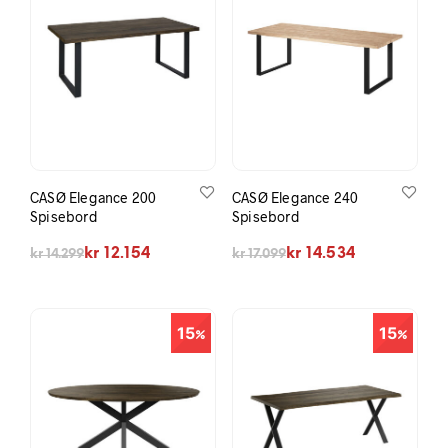
CASØ Elegance 200
CASØ Elegance 240
Spisebord
Spisebord
Opprinnelig pris var: kr 14.299.
Nåværende pris er: kr 12.154.
Opprinnelig pris var: kr 17.099.
Nåværende pris er: kr 14.534.
kr
12.154
kr
14.534
kr
14.299
kr
17.099
15
15