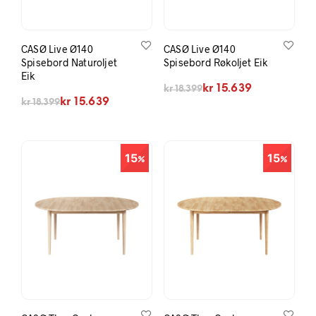
CASØ Live Ø140
CASØ Live Ø140
Spisebord Naturoljet
Spisebord Røkoljet Eik
Eik
Opprinnelig pris var: kr 18.399.
Nåværende pris er: kr 15.639.
kr
15.639
kr
18.399
Opprinnelig pris var: kr 18.399.
Nåværende pris er: kr 15.639.
kr
15.639
kr
18.399
15
15