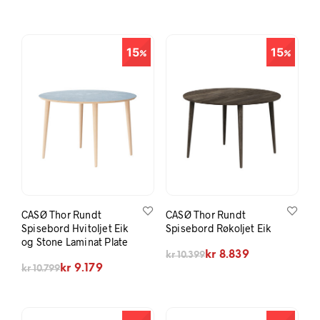
15
15
CASØ Thor Rundt
CASØ Thor Rundt
Spisebord Hvitoljet Eik
Spisebord Røkoljet Eik
og Stone Laminat Plate
Opprinnelig pris var: kr 10.399.
Nåværende pris er: kr 8.839.
kr
8.839
kr
10.399
Opprinnelig pris var: kr 10.799.
Nåværende pris er: kr 9.179.
kr
9.179
kr
10.799