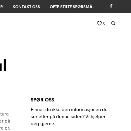
ER
KONTAKT OSS
OFTE STILTE SPØRSMÅL
0
l
SPØR OSS
Finner du ikke den informasjonen du
ktura
ser etter på denne siden? Vi hjelper
er på
deg gjerne.
e pr.