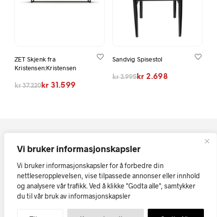
ZET Skjenk fra
Sandvig Spisestol
Kristensen:Kristensen
Opprinnelig pris var: kr 3.995.
Nåværende pris er: kr 2.698.
kr
2.698
kr
3.995
Opprinnelig pris var: kr 37.220.
Nåværende pris er: kr 31.599.
kr
31.599
kr
37.220
Vi bruker informasjonskapsler
Vi bruker informasjonskapsler for å forbedre din
nettleseropplevelsen, vise tilpassede annonser eller innhold
og analysere vår trafikk. Ved å klikke "Godta alle", samtykker
Kopirett © Askøy Møbler AS
Vi tar forbehold om at skrivefeil
du til vår bruk av informasjonskapsler
eller tekniske feil i tekst, priser og bilder kan forekomme.
Møbler på nett