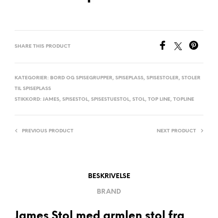
SHARE THIS PRODUCT
KATEGORIER:
BORD OG SPISEGRUPPER
,
SPISEPLASS
,
SPISESTOLER
,
STOLER
TIL SPISEPLASS
STIKKORD:
JAMES
,
SPISESTOL
,
SPISESTUESTOL
,
STOL
,
TOP LINE
,
TOPLINE
PREVIOUS PRODUCT
NEXT PRODUCT
BESKRIVELSE
BRAND
James Stol med armlen stol fra