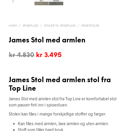
HJEM
/
SPISEPLASS
/
STOLER TIL SPISEPLASS
/
SPISESTOLER
James Stol med armlen
Opprinnelig
Nåværende
kr
4.830
kr
3.495
pris
pris
var:
er:
James Stol med armlen stol fra
kr 4.830.
kr 3.495.
Top Line
James Stol med armlen stol fra Top Line er komfortabel stol
som passer fint inn i spisestuen.
Stolen kan fåes i mange forskjellige stoffer og farger.
Kan fåes med armlen, lave armlen og uten armlen.
Stoff som tåler hard bruk