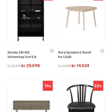
Skovby SM 452
Nora Spisebord Rundt
Vitrineskap Sort Eik
fra CASØ
Opprinnelig pris var: kr 31.998.
Nåværende pris er: kr 25.598.
Opprinnelig pris var: kr 16.499.
Nåværende pris er: kr 14.024.
kr
25.598
kr
14.024
kr
31.998
kr
16.499
15
32