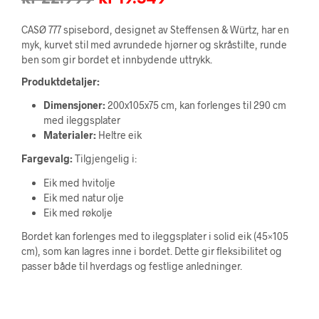
pris
pris
CASØ 777 spisebord, designet av Steffensen & Würtz, har en
var:
er:
myk, kurvet stil med avrundede hjørner og skråstilte, runde
ben som gir bordet et innbydende uttrykk.
kr 22.999.
kr 19.549.
Produktdetaljer:
Dimensjoner:
200x105x75 cm, kan forlenges til 290 cm
med ileggsplater
Materialer:
Heltre eik
Fargevalg:
Tilgjengelig i:
Eik med hvitolje
Eik med natur olje
Eik med røkolje
Bordet kan forlenges med to ileggsplater i solid eik (45×105
cm), som kan lagres inne i bordet. Dette gir fleksibilitet og
passer både til hverdags og festlige anledninger.