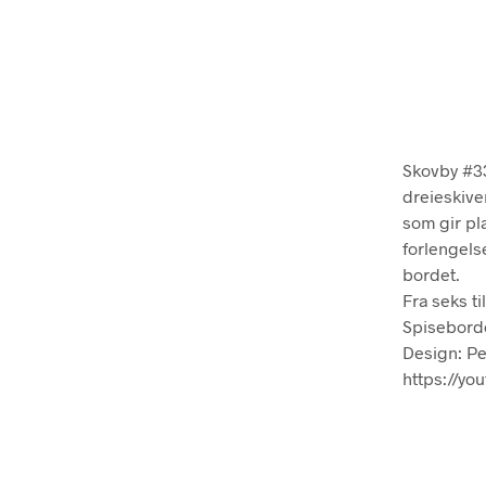
Skovby #33
dreieskive
som gir pla
forlengels
bordet.
Fra seks ti
Spisebordet
Design: P
https://y