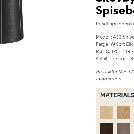
kr
Spiseb
Rundt spisebord m
Modell: #33 Spis
Farge: W Sort Eik
Mål: Ø: 123 – 149 
Antall personer: 4
Produktet fåes i f
informasjon.