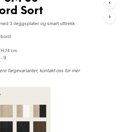
 30.999.
kr 24.799.
ord Sort
ed 3 ileggsplater og smart uttrekk
ebord
x H:74 cm
 – 9
lere fargevarianter, kontakt oss for mer