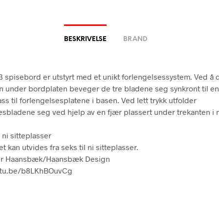
BESKRIVELSE
BRAND
 spisebord er utstyrt med et unikt forlengelsessystem. Ved å 
n under bordplaten beveger de tre bladene seg synkront til en
ss til forlengelsesplatene i basen. Ved lett trykk utfolder
esbladene seg ved hjelp av en fjær plassert under trekanten i 
l ni sitteplasser
 kan utvides fra seks til ni sitteplasser.
er Haansbæk/Haansbæk Design
outu.be/b8LKhBOuvCg