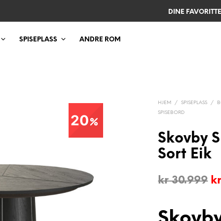
DINE FAVORITT
SPISEPLASS
ANDRE ROM
HJEM
/
SPISEPLASS
/
B
SPISEBORD
20
Skovby S
Sort Eik
O
kr
30.999
k
pr
v
Skovb