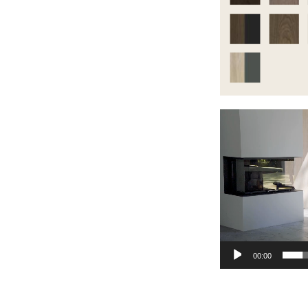
Videoavspiller
00:00