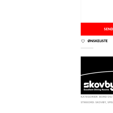
ØNSKELISTE
KATEGORIER:
BORD OG 
STIKKORD:
SKOVBY
,
SPI