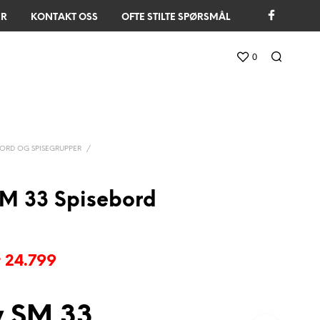
ER
KONTAKT OSS
OFTE STILTE SPØRSMÅL
0
ORD OG SPISEGRUPPER
/
M 33 Spisebord
pprinnelig
Nåværende
r
24.799
is
pris
ar:
er:
y SM 33