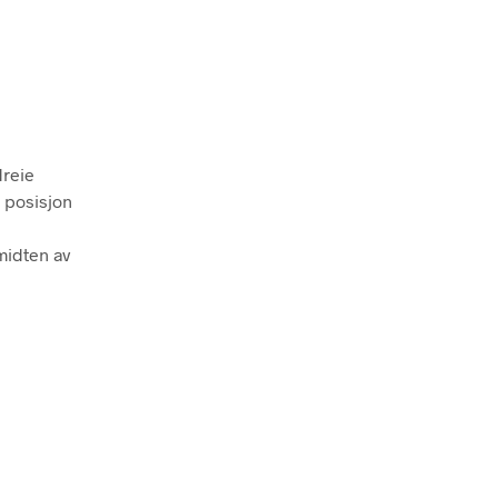
dreie
 posisjon
midten av