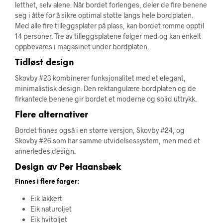
letthet, selv alene. Når bordet forlenges, deler de fire benene
seg i åtte for å sikre optimal støtte langs hele bordplaten.
Med alle fire tilleggsplater på plass, kan bordet romme opptil
14 personer. Tre av tilleggsplatene følger med og kan enkelt
oppbevares i magasinet under bordplaten.
Tidløst design
Skovby #23 kombinerer funksjonalitet med et elegant,
minimalistisk design. Den rektangulære bordplaten og de
firkantede benene gir bordet et moderne og solid uttrykk.
Flere alternativer
Bordet finnes også i en større versjon, Skovby #24, og
Skovby #26 som har samme utvidelsessystem, men med et
annerledes design.
Design av Per Haansbæk
Finnes i flere farger:
Eik lakkert
Eik naturoljet
Eik hvitoljet