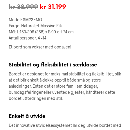
Opprinnelig
Nåværende
kr
38.999
kr
31.199
pris
pris
Modell: SM23EMO
var:
er:
Farge: Naturoljet Massive Eik
Mål: L:150-306 (358) x B:90 x H:74 cm
kr 38.999.
kr 31.199.
Antall personer: 4 –14
Et bord som vokser med opgaven!
Stabilitet og fleksibilitet i særklasse
Bordet er designet for maksimal stabilitet og fleksibilitet, slik
at det blir enkelt å dekke opp til både små og store
anledninger. Enten det er store familiemiddager,
bursdagsfeiringer eller uventede gjester, håndterer dette
bordet utfordringen med stil.
Enkelt å utvide
Det innovative utvidelsessystemet lar deg utvide bordet med