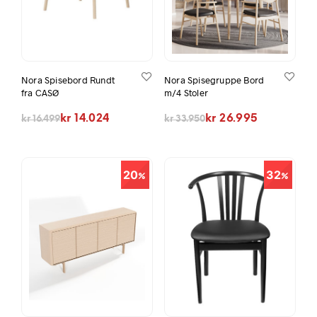
Nora Spisebord Rundt
Nora Spisegruppe Bord
fra CASØ
m/4 Stoler
Opprinnelig pris var: kr 16.499.
Nåværende pris er: kr 14.024.
Opprinnelig pris var: kr 33.950.
Nåværende pris er: kr 26.995.
kr
14.024
kr
26.995
kr
16.499
kr
33.950
20
32