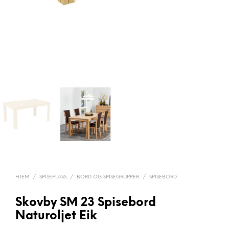
HJEM
/
SPISEPLASS
/
BORD OG SPISEGRUPPER
/
SPISEBORD
Skovby SM 23 Spisebord
Naturoljet Eik