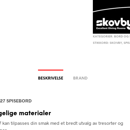
KATEGORIER:
BORD OG 
STIKKORD:
SKOVBY
,
SPI
BESKRIVELSE
BRAND
27 SPISEBORD
gelige materialer
 kan tilpasses din smak med et bredt utvalg av tresorter og
per.