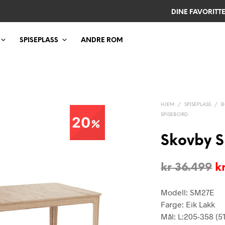
DINE FAVORITT
SPISEPLASS
ANDRE ROM
HJEM
/
SPISEPLASS
/
B
SPISEBORD
20
Skovby S
O
kr
36.499
k
p
Modell: SM27E
v
Farge: Eik Lakk
k
Mål: L:205-358 (51