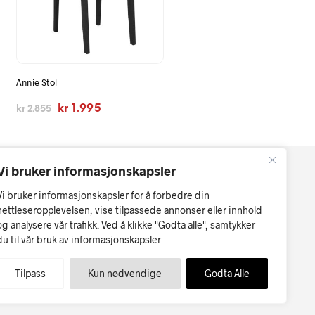
Annie Stol
Opprinnelig
Nåværende
kr
1.995
kr
2.855
pris
pris
var:
er:
kr 2.855.
kr 1.995.
Vi bruker informasjonskapsler
Vi bruker informasjonskapsler for å forbedre din
nettleseropplevelsen, vise tilpassede annonser eller innhold
og analysere vår trafikk. Ved å klikke "Godta alle", samtykker
du til vår bruk av informasjonskapsler
r kan forekomme.
Møbler på nett
Tilpass
Kun nødvendige
Godta Alle