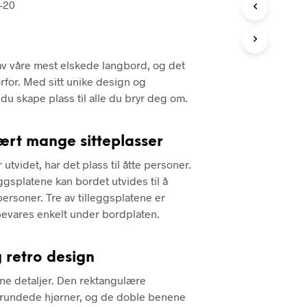
6–20
av våre mest elskede langbord, og det
vorfor. Med sitt unike design og
 du skape plass til alle du bryr deg om.
ært mange sitteplasser
 utvidet, har det plass til åtte personer.
ggsplatene kan bordet utvides til å
ersoner. Tre av tilleggsplatene er
bevares enkelt under bordplaten.
retro design
ne detaljer. Den rektangulære
vrundede hjørner, og de doble benene