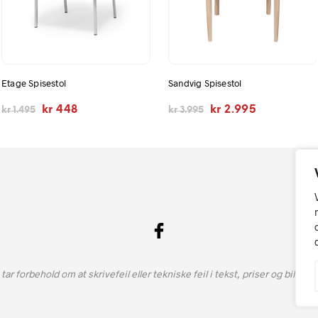
Etage Spisestol
Sandvig Spisestol
Opprinnelig
Nåværende
Opprinnelig
Nåværende
kr
448
kr
2.995
kr
1.495
kr
3.995
pris
pris
pris
pris
var:
er:
var:
er:
kr 1.495.
kr 448.
kr 3.995.
kr 2.995.
 tar forbehold om at skrivefeil eller tekniske feil i tekst, priser og bilde