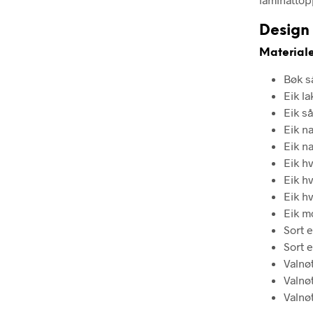
Design
Material
Bøk s
Eik la
Eik s
Eik na
Eik n
Eik hv
Eik hv
Eik h
Eik m
Sort e
Sort 
Valnøt
Valnøt
Valnø