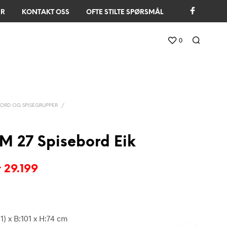
ER
KONTAKT OSS
OFTE STILTE SPØRSMÅL
0
ORD OG SPISEGRUPPER
/
M 27 Spisebord Eik
pprinnelig
Nåværende
r
29.199
ris
pris
ar:
er:
r 36.499.
kr 29.199.
1) x B:101 x H:74 cm