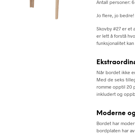
Antall personer: 
Jo flere, jo bedre!
Skovby #27 er et 
er lett å forstå h
funksjonalitet kan
Ekstraordin
Når bordet ikke er
Med de seks tille
romme opptil 20 p
inkludert og opp
Moderne og 
Bordet har moder
bordplaten har a