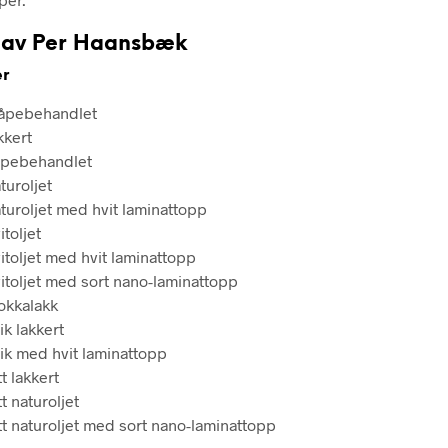
 av Per Haansbæk
er
åpebehandlet
kkert
åpebehandlet
turoljet
aturoljet med hvit laminattopp
itoljet
itoljet med hvit laminattopp
vitoljet med sort nano-laminattopp
okkalakk
ik lakkert
eik med hvit laminattopp
t lakkert
t naturoljet
tt naturoljet med sort nano-laminattopp