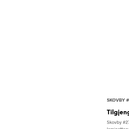
SKOVBY #
Tilgjen
Skovby #27
laminattop