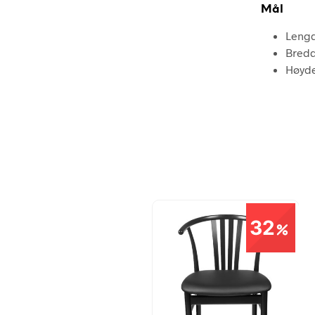
Mål
Lengd
Bredd
Høyde
32