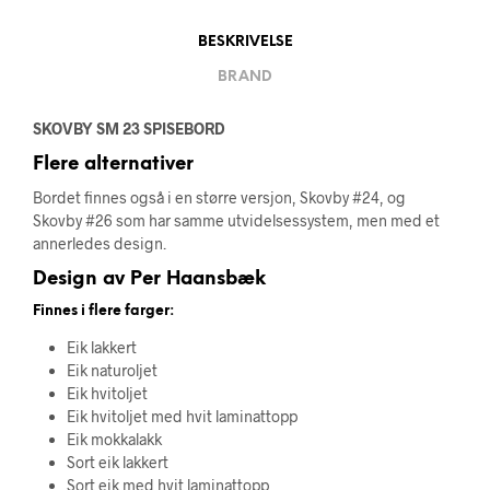
BESKRIVELSE
BRAND
SKOVBY SM 23 SPISEBORD
Flere alternativer
Bordet finnes også i en større versjon, Skovby #24, og
Skovby #26 som har samme utvidelsessystem, men med et
annerledes design.
Design av Per Haansbæk
Finnes i flere farger:
Eik lakkert
Eik naturoljet
Eik hvitoljet
Eik hvitoljet med hvit laminattopp
Eik mokkalakk
Sort eik lakkert
Sort eik med hvit laminattopp