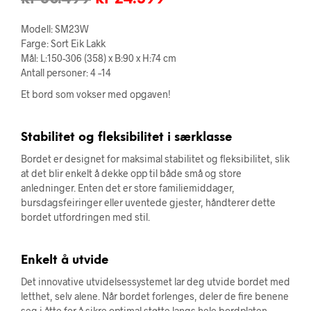
pris
pris
Modell: SM23W
var:
er:
Farge: Sort Eik Lakk
Mål: L:150-306 (358) x B:90 x H:74 cm
kr 30.499.
kr 24.399.
Antall personer: 4 –14
Et bord som vokser med opgaven!
Stabilitet og fleksibilitet i særklasse
Bordet er designet for maksimal stabilitet og fleksibilitet, slik
at det blir enkelt å dekke opp til både små og store
anledninger. Enten det er store familiemiddager,
bursdagsfeiringer eller uventede gjester, håndterer dette
bordet utfordringen med stil.
Enkelt å utvide
Det innovative utvidelsessystemet lar deg utvide bordet med
letthet, selv alene. Når bordet forlenges, deler de fire benene
seg i åtte for å sikre optimal støtte langs hele bordplaten.