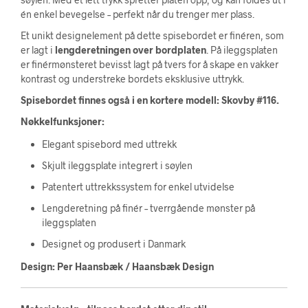
én enkel bevegelse – perfekt når du trenger mer plass.
Et unikt designelement på dette spisebordet er finéren, som
er lagt i
lengderetningen over bordplaten
. På ileggsplaten
er finérmønsteret bevisst lagt på tvers for å skape en vakker
kontrast og understreke bordets eksklusive uttrykk.
Spisebordet finnes også i en kortere modell: Skovby #116.
Nøkkelfunksjoner:
Elegant spisebord med uttrekk
Skjult ileggsplate integrert i søylen
Patentert uttrekkssystem for enkel utvidelse
Lengderetning på finér – tverrgående mønster på
ileggsplaten
Designet og produsert i Danmark
Design: Per Haansbæk / Haansbæk Design