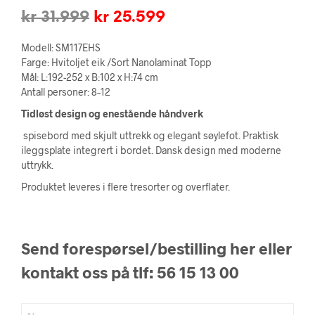
Opprinnelig
Nåværende
kr
31.999
kr
25.599
pris
pris
Modell: SM117EHS
var:
er:
Farge: Hvitoljet eik /Sort Nanolaminat Topp
Mål: L:192-252 x B:102 x H:74 cm
kr 31.999.
kr 25.599.
Antall personer: 8–12
Tidløst design og enestående håndverk
spisebord med skjult uttrekk og elegant søylefot. Praktisk
ileggsplate integrert i bordet. Dansk design med moderne
uttrykk.
Produktet leveres i flere tresorter og overflater.
Send forespørsel/bestilling her eller
kontakt oss på tlf: 56 15 13 00