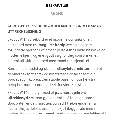
BESKRIVELSE
BRAND
KOVBY #117 SPISEBORD – MODERNE DESIGN MED SMART
UTTREKKSLØSNING
Skovby #117 spisebord er et moderne og funksjonelt
spisebord med
rektangulær bordplate
og elegante
avrundede hjørner. Det passer perfekt inn i både klassiske og
moderne hjem, og er et godt valg for deg som ønsker et
stilrent uttrykk kombinert med smart funksjonalitet.
Bordet har en solid og skulpturell
søylefot i midten
, med et
geometrisk formspråk og kileformede detaljer som gir
bordet et unikt preg. Den stabile basen gir også ekstra
beinplass rundt bordet – ideelt for større selskaper.
Skovby #117 er utstyrt med et
patentert synkront
uttrekkssystem
, som gjør det enkelt å forlenge bordet.
Bordplaten er delt i midten, og ved å trekke endene fra
hverandre, avdekkes en smart, skjult ileggsplate inne i
søylen. Med et lett trykk spretter platen opp, og kan foldes ut i