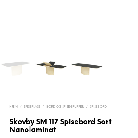
HJEM
/
SPISEPLASS
/
BORD OG SPISEGRUPPER
/
SPISEBORD
Skovby SM 117 Spisebord Sort
Nanolaminat