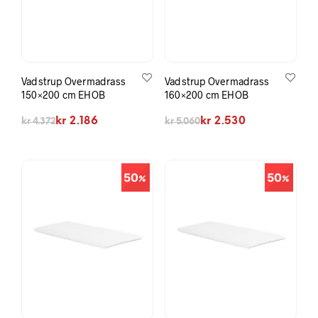
Vadstrup Overmadrass
Vadstrup Overmadrass
150×200 cm EHOB
160×200 cm EHOB
Opprinnelig pris var: kr 4.372.
Nåværende pris er: kr 2.186.
Opprinnelig pris var: kr 5.060.
Nåværende pris er: kr 2.530.
kr
2.186
kr
2.530
kr
4.372
kr
5.060
50
50