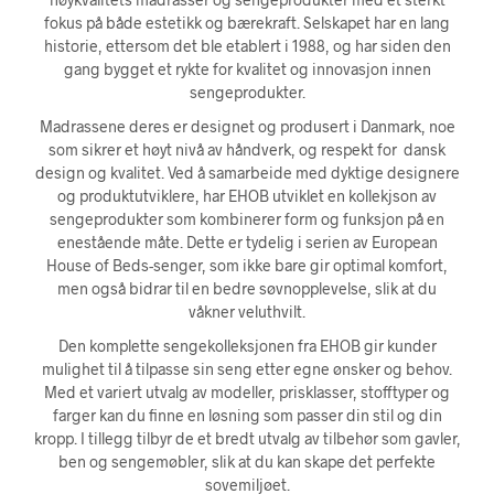
fokus på både estetikk og bærekraft. Selskapet har en lang
historie, ettersom det ble etablert i 1988, og har siden den
gang bygget et rykte for kvalitet og innovasjon innen
sengeprodukter.
Madrassene deres er designet og produsert i Danmark, noe
som sikrer et høyt nivå av håndverk, og respekt for dansk
design og kvalitet. Ved å samarbeide med dyktige designere
og produktutviklere, har EHOB utviklet en kollekjson av
sengeprodukter som kombinerer form og funksjon på en
enestående måte. Dette er tydelig i serien av European
House of Beds-senger, som ikke bare gir optimal komfort,
men også bidrar til en bedre søvnopplevelse, slik at du
våkner veluthvilt.
Den komplette sengekolleksjonen fra EHOB gir kunder
mulighet til å tilpasse sin seng etter egne ønsker og behov.
Med et variert utvalg av modeller, prisklasser, stofftyper og
farger kan du finne en løsning som passer din stil og din
kropp. I tillegg tilbyr de et bredt utvalg av tilbehør som gavler,
ben og sengemøbler, slik at du kan skape det perfekte
sovemiljøet.