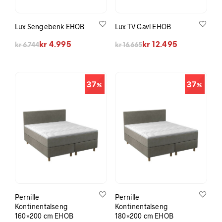
Lux Sengebenk EHOB
Lux TV Gavl EHOB
Opprinnelig pris var: kr 6.744.
Nåværende pris er: kr 4.995.
Opprinnelig pris var: kr 16.665.
Nåværende pris er: kr 12.495.
kr
4.995
kr
12.495
kr
6.744
kr
16.665
37
37
Pernille
Pernille
Kontinentalseng
Kontinentalseng
160×200 cm EHOB
180×200 cm EHOB