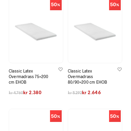
50
50
Classic Latex
Classic Latex
Overmadrass 75×200
Overmadrass
cm EHOB
80/90×200 cm EHOB
Opprinnelig pris var: kr 4.760.
Nåværende pris er: kr 2.380.
Opprinnelig pris var: kr 5.292.
Nåværende pris er: kr 2.646.
kr
2.380
kr
2.646
kr
4.760
kr
5.292
50
50