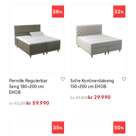
36
32
Pernille Regulerbar
Sofie Kontinentalseng
Seng 180×200 cm
150×200 cm EHOB
EHOB
Opprinnelig pris var: kr 44.000.
Nåværende pris er: kr 29.990.
kr
29.990
kr
44.000
Opprinnelig pris var: kr 93.250.
Nåværende pris er: kr 59.990.
kr
59.990
kr
93.250
35
50