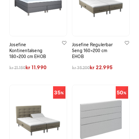
Josefine
Josefine Regulerbar
Kontinentalseng
Seng 160×200 cm
180×200 cm EHOB
EHOB
Opprinnelig pris var: kr 21.150.
Nåværende pris er: kr 11.990.
Opprinnelig pris var: kr 35.200.
Nåværende pris er: kr 22.995.
kr
11.990
kr
22.995
kr
21.150
kr
35.200
35
50