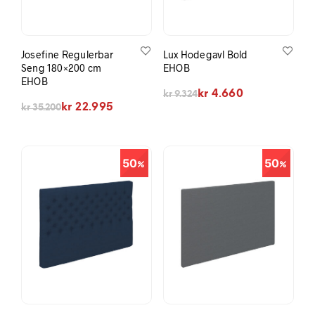
Josefine Regulerbar
Lux Hodegavl Bold
Seng 180×200 cm
EHOB
EHOB
Opprinnelig pris var: kr 9.324.
Nåværende pris er: kr 4.660.
kr
4.660
kr
9.324
Opprinnelig pris var: kr 35.200.
Nåværende pris er: kr 22.995.
kr
22.995
kr
35.200
50
50