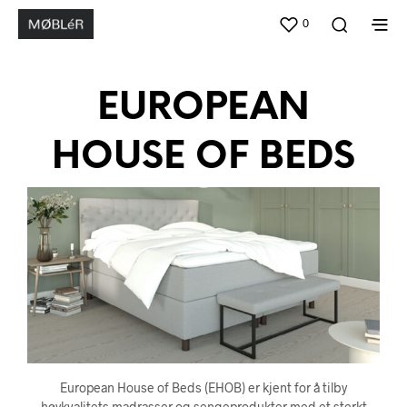
0
EUROPEAN
HOUSE OF BEDS
European House of Beds (EHOB) er kjent for å tilby
høykvalitets madrasser og sengeprodukter med et sterkt