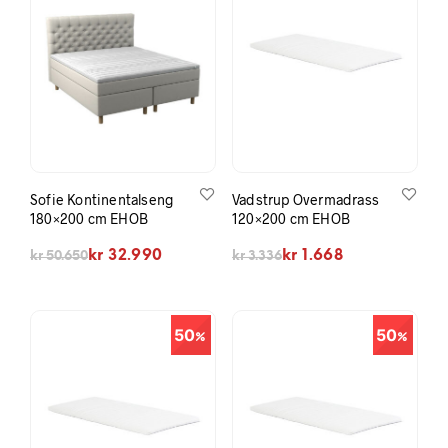
Sofie Kontinentalseng
Vadstrup Overmadrass
180×200 cm EHOB
120×200 cm EHOB
Opprinnelig pris var: kr 50.650.
Nåværende pris er: kr 32.990.
Opprinnelig pris var: kr 3.336.
Nåværende pris er: kr 1.668.
kr
32.990
kr
1.668
kr
50.650
kr
3.336
50
50