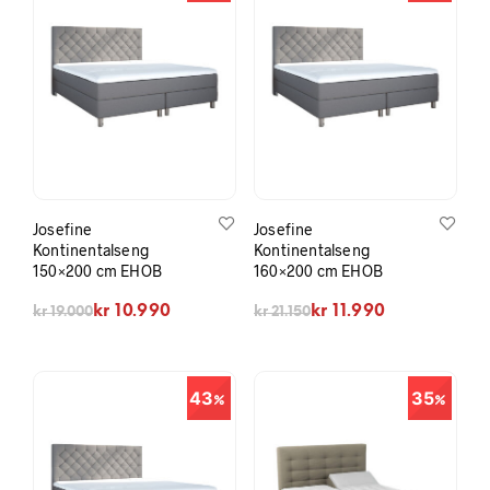
Josefine
Josefine
Kontinentalseng
Kontinentalseng
150×200 cm EHOB
160×200 cm EHOB
Opprinnelig pris var: kr 19.000.
Nåværende pris er: kr 10.990.
Opprinnelig pris var: kr 21.150.
Nåværende pris er: kr 11.990.
kr
10.990
kr
11.990
kr
19.000
kr
21.150
43
35