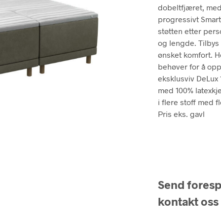
kr
dobeltfjæret, med
progressivt Smart
støtten etter pers
og lengde. Tilbys 
ønsket komfort. H
behøver for å op
eksklusviv DeLux
med 100% latexkje
i flere stoff med
Pris eks. gavl
Send forespø
kontakt oss 