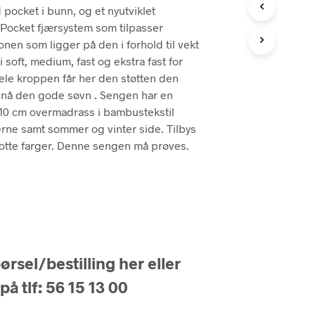
 93.250.
kr 59.990.
 pocket i bunn, og et nyutviklet
Pocket fjærsystem som tilpasser
onen som ligger på den i forhold til vekt
i soft, medium, fast og ekstra fast for
ele kroppen får her den støtten den
pnå den gode søvn . Sengen har en
 10 cm overmadrass i bambustekstil
rne samt sommer og vinter side. Tilbys
 flotte farger. Denne sengen må prøves.
rsel/bestilling her eller
på tlf: 56 15 13 00