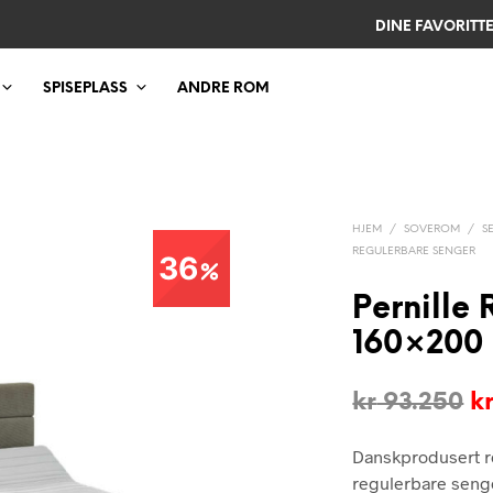
DINE FAVORITT
SPISEPLASS
ANDRE ROM
HJEM
/
SOVEROM
/
S
REGULERBARE SENGER
36
Pernille
160×200
O
kr
93.250
k
pr
Danskprodusert r
v
regulerbare seng