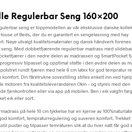
lle Regulerbar Seng 160×200
egulerbar seng er toppmodellen av vår eksklusive danske kollek
ouse of Beds, der du er garantert en sengeløsning med høy
t. Nøye utvalgt kvalitetsmaterialer og dansk håndverk forenes i
r seng. Med dobbetfjærende regulerbar madrass med slidebac
pocketfjærer i den nedre delen av madrassen og SmartPocket f
 progressiv tilpasset og opptimal støtte i den øvdre delen av 
polstret rundt fjæren med hele 6 cm latex for god tempratur r
komfort. Din fåretrukne sovestilling stilles enkelt inn ved hjel
de motoren fra kvalitetsleverandøren Okin – og styres med den
 fjenkontrollen eller via app på mobilen. Ben i eik valgfri farg
ket eik eller sort.
madrass på hele 10 cm tykkelse har en kjerne av 100%naturlat
 god komfort, tempraturregulering og suveren komfort. Trekket 
til puster og tilpasser temraturen slik at du hver natt får god 