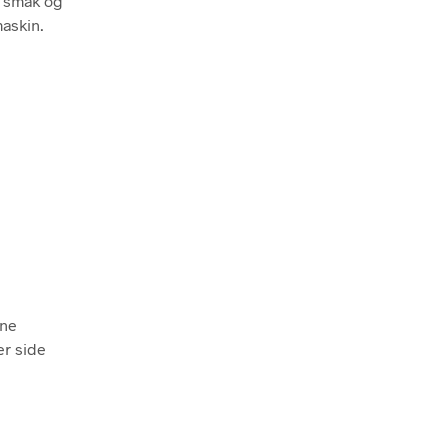
r smak og
maskin.
rne
er side