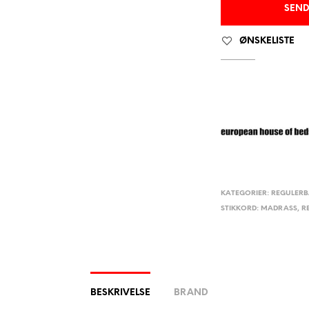
ØNSKELISTE
KATEGORIER:
REGULERB
STIKKORD:
MADRASS
,
R
BESKRIVELSE
BRAND