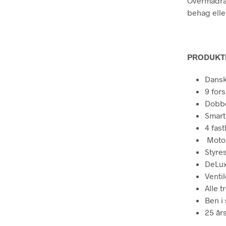
Overmadra
behag elle
PRODUKT
Dansk
9 fors
Dobbe
Smart
4 fast
Motor
Styre
DeLux
Venti
Alle 
Ben i 
25 år