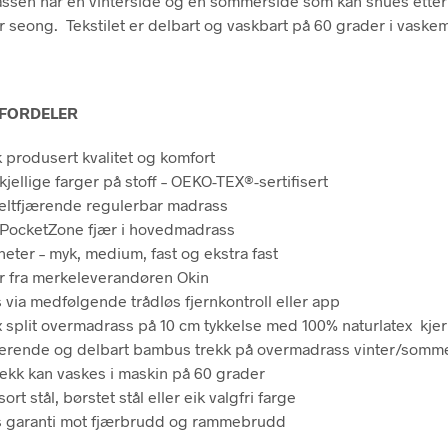
ssen har en vinterside og en sommerside som kan snues ette
r seong. Tekstilet er delbart og vaskbart på 60 grader i vaske
FORDELER
 produsert kvalitet og komfort
kjellige farger på stoff – OEKO-TEX®-sertifisert
ltfjærende regulerbar madrass
PocketZone fjær i hovedmadrass
heter – myk, medium, fast og ekstra fast
 fra merkeleverandøren Okin
s via medfølgende trådløs fjernkontroll eller app
 split overmadrass på 10 cm tykkelse med 100% naturlatex kje
lerende og delbart bambus trekk på overmadrass vinter/somm
trekk kan vaskes i maskin på 60 grader
sort stål, børstet stål eller eik valgfri farge
s garanti mot fjærbrudd og rammebrudd