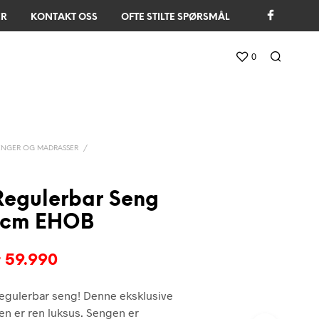
ER
KONTAKT OSS
OFTE STILTE SPØRSMÅL
0
ENGER OG MADRASSER
/
 Regulerbar Seng
 cm EHOB
pprinnelig
Nåværende
r
59.990
is
pris
egulerbar seng! Denne eksklusive
ar:
er:
en er ren luksus. Sengen er