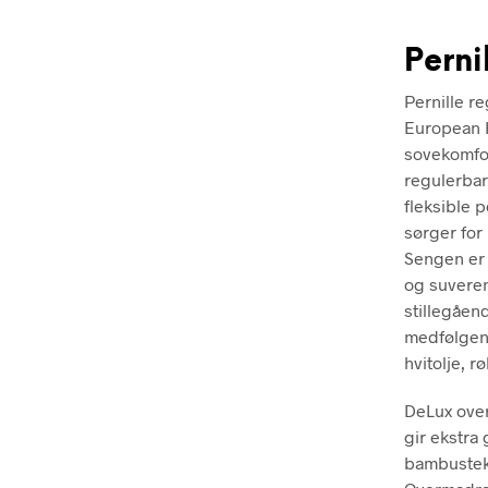
Perni
Pernille r
European H
sovekomfor
regulerba
fleksible 
sørger for
Sengen er 
og suveren 
stillegåen
medfølgende
hvitolje, rø
DeLux over
gir ekstra
bambusteks