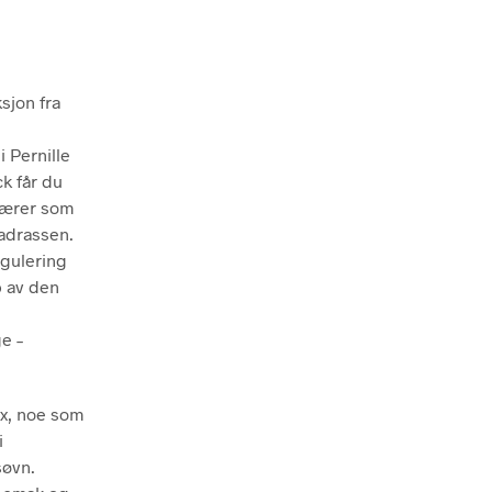
sjon fra
 Pernille
k får du
jærer som
madrassen.
egulering
p av den
e –
ex, noe som
i
søvn.