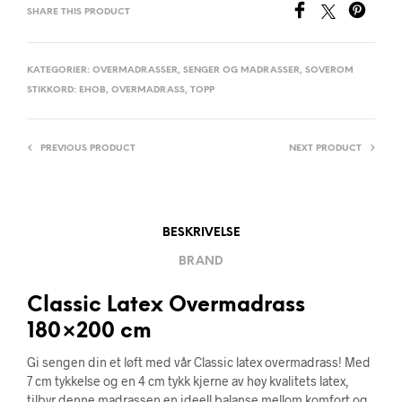
SHARE THIS PRODUCT
KATEGORIER:
OVERMADRASSER
,
SENGER OG MADRASSER
,
SOVEROM
STIKKORD:
EHOB
,
OVERMADRASS
,
TOPP
PREVIOUS PRODUCT
NEXT PRODUCT
BESKRIVELSE
BRAND
Classic Latex Overmadrass
180×200 cm
Gi sengen din et løft med vår Classic latex overmadrass! Med
7 cm tykkelse og en 4 cm tykk kjerne av høy kvalitets latex,
tilbyr denne madrassen en ideell balanse mellom komfort og