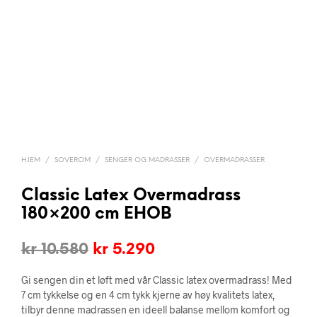
HJEM
/
SOVEROM
/
SENGER OG MADRASSER
/
OVERMADRASSER
Classic Latex Overmadrass
180×200 cm EHOB
Opprinnelig
Nåværende
kr
10.580
kr
5.290
pris
pris
Gi sengen din et løft med vår Classic latex overmadrass! Med
var:
er:
7 cm tykkelse og en 4 cm tykk kjerne av høy kvalitets latex,
tilbyr denne madrassen en ideell balanse mellom komfort og