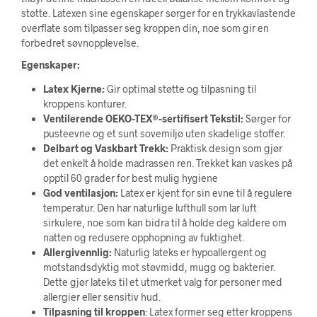
støtte. Latexen sine egenskaper sørger for en trykkavlastende
overflate som tilpasser seg kroppen din, noe som gir en
forbedret søvnopplevelse.
Egenskaper:
Latex Kjerne:
Gir optimal støtte og tilpasning til
kroppens konturer.
Ventilerende OEKO-TEX®-sertifisert Tekstil:
Sørger for
pusteevne og et sunt sovemiljø uten skadelige stoffer.
Delbart og Vaskbart Trekk:
Praktisk design som gjør
det enkelt å holde madrassen ren. Trekket kan vaskes på
opptil 60 grader for best mulig hygiene
God ventilasjon:
Latex er kjent for sin evne til å regulere
temperatur. Den har naturlige lufthull som lar luft
sirkulere, noe som kan bidra til å holde deg kaldere om
natten og redusere opphopning av fuktighet.
Allergivennlig:
Naturlig lateks er hypoallergent og
motstandsdyktig mot støvmidd, mugg og bakterier.
Dette gjør lateks til et utmerket valg for personer med
allergier eller sensitiv hud.
Tilpasning til kroppen
: Latex former seg etter kroppens