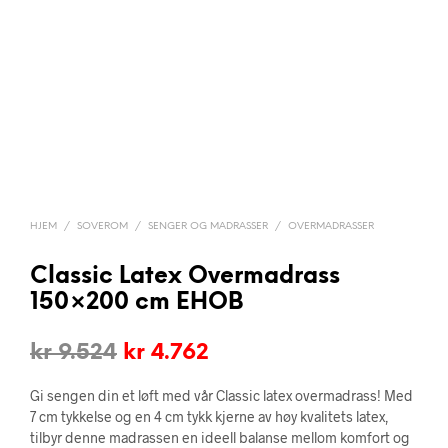
HJEM
/
SOVEROM
/
SENGER OG MADRASSER
/
OVERMADRASSER
Classic Latex Overmadrass
150×200 cm EHOB
Opprinnelig
Nåværende
kr
9.524
kr
4.762
pris
pris
Gi sengen din et løft med vår Classic latex overmadrass! Med
var:
er:
7 cm tykkelse og en 4 cm tykk kjerne av høy kvalitets latex,
tilbyr denne madrassen en ideell balanse mellom komfort og