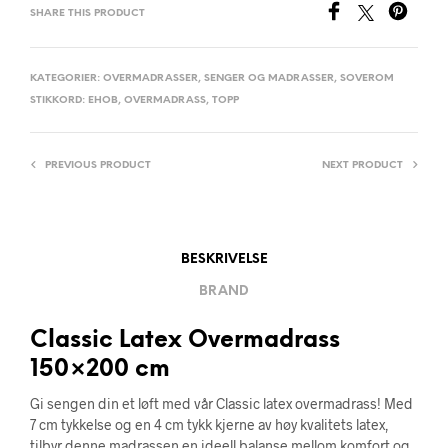
SHARE THIS PRODUCT
KATEGORIER:
OVERMADRASSER
,
SENGER OG MADRASSER
,
SOVEROM
STIKKORD:
EHOB
,
OVERMADRASS
,
TOPP
PREVIOUS PRODUCT
NEXT PRODUCT
BESKRIVELSE
BRAND
Classic Latex Overmadrass
150×200 cm
Gi sengen din et løft med vår Classic latex overmadrass! Med
7 cm tykkelse og en 4 cm tykk kjerne av høy kvalitets latex,
tilbyr denne madrassen en ideell balanse mellom komfort og