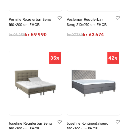
Pernille Regulerbar Seng
Veslemøy Regulerbar
160×200 cm EHOB
Seng 210×210 cm EHOB
Opprinnelig pris var: kr 93.250.
Nåværende pris er: kr 59.990.
Opprinnelig pris var: kr 97.760.
Nåværende pris er: kr 63.674.
kr
59.990
kr
63.674
kr
93.250
kr
97.760
35
42
Josefine Regulerbar Seng
Josefine Kontinentalseng
160×200 cm EHOB
150×200 cm EHOB