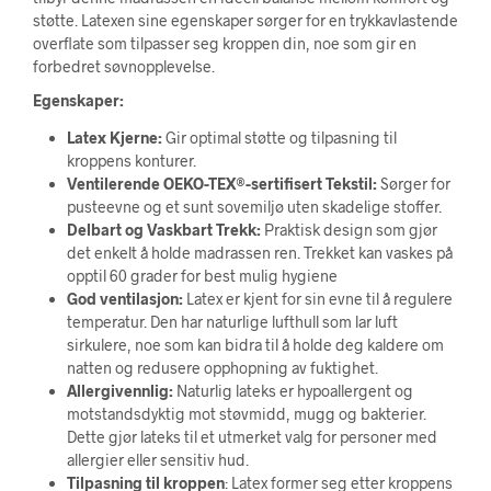
støtte. Latexen sine egenskaper sørger for en trykkavlastende
overflate som tilpasser seg kroppen din, noe som gir en
forbedret søvnopplevelse.
Egenskaper:
Latex Kjerne:
Gir optimal støtte og tilpasning til
kroppens konturer.
Ventilerende OEKO-TEX®-sertifisert Tekstil:
Sørger for
pusteevne og et sunt sovemiljø uten skadelige stoffer.
Delbart og Vaskbart Trekk:
Praktisk design som gjør
det enkelt å holde madrassen ren. Trekket kan vaskes på
opptil 60 grader for best mulig hygiene
God ventilasjon:
Latex er kjent for sin evne til å regulere
temperatur. Den har naturlige lufthull som lar luft
sirkulere, noe som kan bidra til å holde deg kaldere om
natten og redusere opphopning av fuktighet.
Allergivennlig:
Naturlig lateks er hypoallergent og
motstandsdyktig mot støvmidd, mugg og bakterier.
Dette gjør lateks til et utmerket valg for personer med
allergier eller sensitiv hud.
Tilpasning til kroppen
: Latex former seg etter kroppens