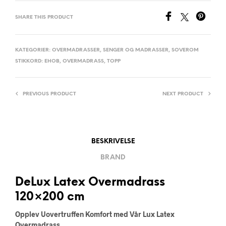
SHARE THIS PRODUCT
KATEGORIER:
OVERMADRASSER
,
SENGER OG MADRASSER
,
SOVEROM
STIKKORD:
EHOB
,
OVERMADRASS
,
TOPP
PREVIOUS PRODUCT
NEXT PRODUCT
BESKRIVELSE
BRAND
DeLux Latex Overmadrass
120×200 cm
Opplev Uovertruffen Komfort med Vår Lux Latex
Overmadrass