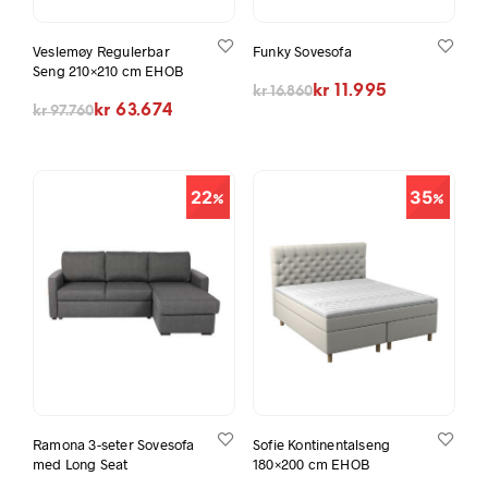
Veslemøy Regulerbar
Funky Sovesofa
Seng 210×210 cm EHOB
Opprinnelig pris var: kr 16.860.
Nåværende pris er: kr 11.995.
kr
11.995
kr
16.860
Opprinnelig pris var: kr 97.760.
Nåværende pris er: kr 63.674.
kr
63.674
kr
97.760
22
35
Ramona 3-seter Sovesofa
Sofie Kontinentalseng
med Long Seat
180×200 cm EHOB