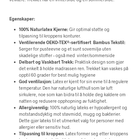
Egenskaper:
100% Naturlatex Kjerne:
Gir optimal støtte og
tilpasning til kroppens konturer.
Ventilerende OEKO-TEX®-sertifisert Bambus Tekstil:
Sørger for pusteevne og et sunt sovemiljø uten
skadelige stoffer – også med vinter/sommerside
Delbart og Vaskbart Trekk:
Praktisk design som gjør
det enkelt å holde madrassen ren. Trekket kan vaskes på
opptil 60 grader for best mulig hygiene
God ventilasjon:
Latex er kjent for sin evne til å regulere
temperatur. Den har naturlige lufthull som lar luft
sirkulere, noe som kan bidra til å holde deg kaldere om
natten og redusere opphopning av fuktighet.
Allergivennlig:
100% naturlig lateks er hypoallergent og
motstandsdyktig mot støvmidd, mugg og bakterier.
Dette gjør lateks til et utmerket valg for personer med
allergier eller sensitiv hud.
Tilpasning til kroppen
: Latex former seg etter kroppens