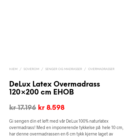
HJEM
/
SOVEROM
/
SENGER OG MADRASSER
/
OVERMADRASSER
DeLux Latex Overmadrass
120×200 cm EHOB
Opprinnelig
Nåværende
kr
17.196
kr
8.598
pris
pris
Gi sengen din et løft med vår DeLux 100% naturlatex
var:
er:
overmadrass! Med en imponerende tykkelse på hele 10 cm,
har denne overmadrassen en 6 cm tykk kjerne laget av