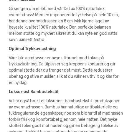
Gi sengen din et løft med vår DeLux 100% naturlatex
overmadrass! Med en imponerende tykkelse på hele 10 cm,
har denne overmadrassen en 6 cm tykk kjerne laget av
høyeste kvalitet 100% naturlatex. Den perfekte balansen
mellom støtte og mykhet sikrer at du kan nyte en god natts
søvn uansett årstid.
Optimal Trykkavlastning
Våre latexmadrasser er nøye utformet med fokus på
trykkavlastning. De tilpasser seg kroppens konturer og gir
optimal støtte der du trenger det mest. Dette reduserer
ubehag og stive muskler, slik at du våkner uthvilt og klar for
en ny dag.
Luksuriøst Bambustekstil
Vi har også brukt et luksuriøst bambustekstil i produksjonen
av overmadrassen. Bambus har naturlige antibakterielle og
fuktregulerende egenskaper, noe som bidrar til at madrassen
forblir frisk og komfortabel gjennom hele natten. Det myke
stoffet føles godt mot huden og gir en behagelig følelse av
velvære. Trekket har en vinterside og en sommerside.