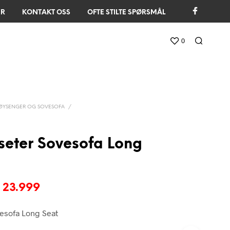
ER
KONTAKT OSS
OFTE STILTE SPØRSMÅL
0
ØYSENGER OG SOVESOFA
/
-seter Sovesofa Long
pprinnelig
Nåværende
23.999
is
pris
vesofa Long Seat
r:
er: