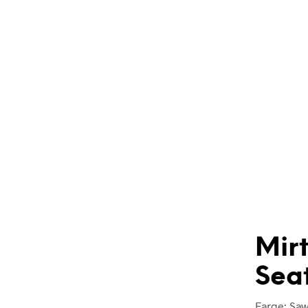
Mirt
Sea
Farge: Saw