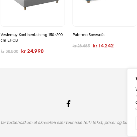
Veslemøy Kontinentalseng 150×200
Palermo Sovesofa
cm EHOB
Opprinnelig
Nåværend
kr
14.242
kr
28.485
Opprinnelig
Nåværende
kr
24.990
pris
pris
kr
38.500
pris
pris
var:
er:
var:
er:
kr 28.485.
kr 14.242.
kr 38.500.
kr 24.990.
 tar forbehold om at skrivefeil eller tekniske feil i tekst, priser og bilde