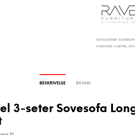
KATEGORIER:
SOVEROM
STIKKORD:
3-SETER
,
SOV
BESKRIVELSE
BRAND
el 3-seter Sovesofa Lon
t
ana 10