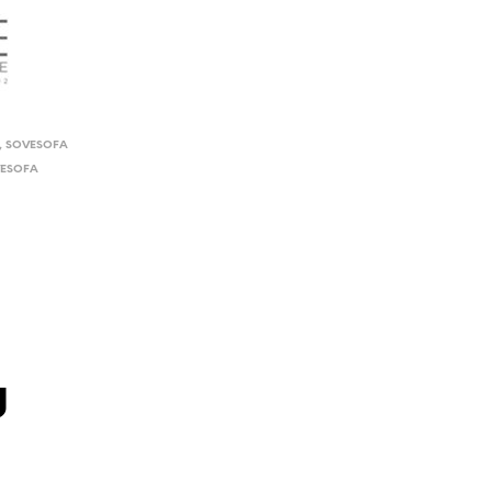
,
SOVESOFA
ESOFA
g