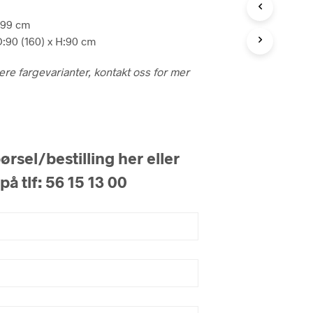
 33.759.
kr 23.999.
199 cm
D:90 (160) x H:90 cm
lere fargevarianter, kontakt oss for mer
rsel/bestilling her eller
på tlf: 56 15 13 00