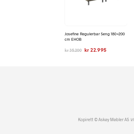
Josefine Regulerbar Seng 180×200
cm EHOB
Opprinnelig
Nåværende
kr
22.995
kr
35.200
pris
pris
var:
er:
kr 35.200.
kr 22.995.
Kopirett © Askøy Møbler AS
Vi