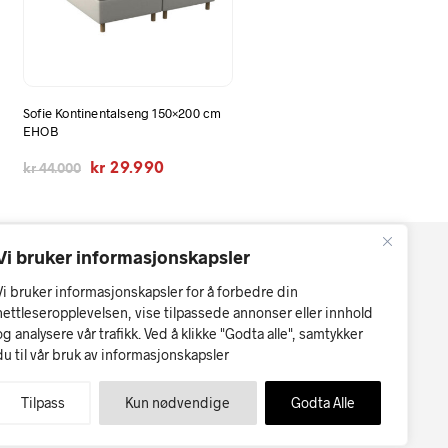
Sofie Kontinentalseng 150×200 cm
EHOB
e
Opprinnelig
Nåværende
kr
29.990
kr
44.000
pris
pris
var:
er:
kr 44.000.
kr 29.990.
Vi bruker informasjonskapsler
Vi bruker informasjonskapsler for å forbedre din
nettleseropplevelsen, vise tilpassede annonser eller innhold
og analysere vår trafikk. Ved å klikke "Godta alle", samtykker
du til vår bruk av informasjonskapsler
r kan forekomme.
Møbler på nett
Tilpass
Kun nødvendige
Godta Alle