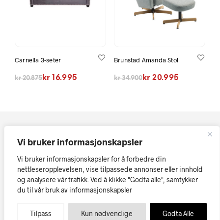
Carnella 3-seter
Brunstad Amanda Stol
Opprinnelig pris var: kr 20.875.
Nåværende pris er: kr 16.995.
Opprinnelig pris var: kr 34.900.
Nåværende pris er: kr 20.995.
kr
16.995
kr
20.995
kr
20.875
kr
34.900
Vi bruker informasjonskapsler
Vi bruker informasjonskapsler for å forbedre din
nettleseropplevelsen, vise tilpassede annonser eller innhold
og analysere vår trafikk. Ved å klikke "Godta alle", samtykker
Kopirett © Askøy Møbler AS
Vi tar forbehold om at skrivefeil
du til vår bruk av informasjonskapsler
eller tekniske feil i tekst, priser og bilder kan forekomme.
Møbler på nett
Tilpass
Kun nødvendige
Godta Alle