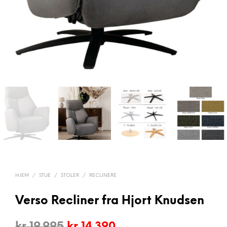
HJEM
/
STUE
/
STOLER
/
RECLINERE
Verso Recliner fra Hjort Knudsen
Opprinnelig
Nåværende
kr
19.995
kr
14.390