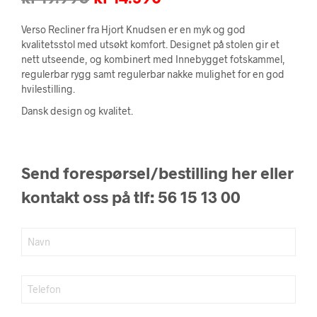
pris
pris
Verso Recliner fra Hjort Knudsen er en myk og god
var:
er:
kvalitetsstol med utsøkt komfort. Designet på stolen gir et
nett utseende, og kombinert med Innebygget fotskammel,
kr 19.995.
kr 14.390.
regulerbar rygg samt regulerbar nakke mulighet for en god
hvilestilling.
Dansk design og kvalitet.
Send forespørsel/bestilling her eller
kontakt oss på tlf: 56 15 13 00