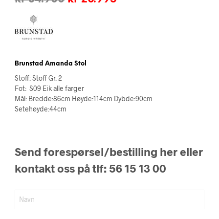
pris
pris
var:
er:
kr 34.900.
kr 20.995.
Brunstad Amanda Stol
Stoff: Stoff Gr. 2
Fot: S09 Eik alle farger
Mål: Bredde:86cm Høyde:114cm Dybde:90cm
Setehøyde:44cm
Send forespørsel/bestilling her eller
kontakt oss på tlf: 56 15 13 00