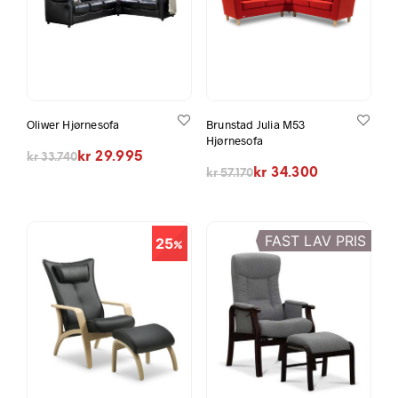
Oliwer Hjørnesofa
Brunstad Julia M53
Hjørnesofa
Opprinnelig pris var: kr 33.740.
Nåværende pris er: kr 29.995.
kr
29.995
kr
33.740
Opprinnelig pris var: kr 57.170.
Nåværende pris er: kr 34.300.
kr
34.300
kr
57.170
FAST LAV PRIS
25