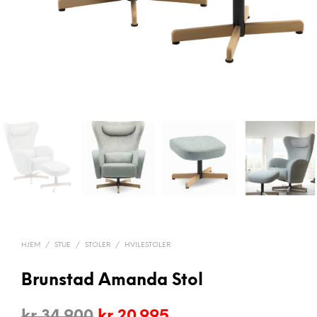
HJEM
/
STUE
/
STOLER
/
HVILESTOLER
Brunstad Amanda Stol
Opprinnelig
Nåværende
kr
34.900
kr
20.995