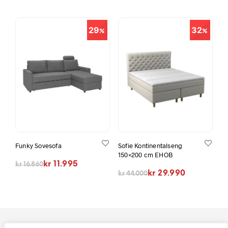
29
32
Funky Sovesofa
Sofie Kontinentalseng
150×200 cm EHOB
Opprinnelig pris var: kr 16.860.
Nåværende pris er: kr 11.995.
kr
11.995
kr
16.860
Opprinnelig pris var: kr 44.000.
Nåværende pris er: kr 29.990.
kr
29.990
kr
44.000