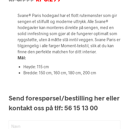
pris
pris
Svane® Paris hodegavl har et flott rutemønster som gir
var:
er:
sengen et stilfullt og moderne uttrykk. Alle Svane®
kr 8.999.
kr 6.299.
hodegavler kan monteres direkte på sengen, med en
solid innfestning som gjør at de fungerer optimalt som
ryggstøtte, uten å måtte stå inntil veggen. Svane Paris er
tilgjengelig i alle farger Moment-tekstil, slik at du kan
finne den perfekte matchen for ditt interiør.
Mål:
Høyde: 115 cm
Bredde: 150 cm, 160 cm, 180 cm, 200 cm
Send forespørsel/bestilling her eller
kontakt oss på tlf: 56 15 13 00