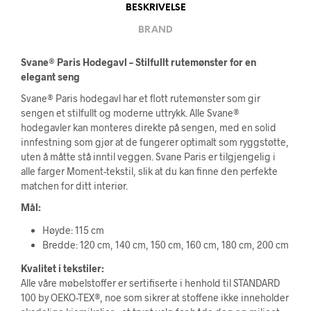
BESKRIVELSE
BRAND
Svane® Paris Hodegavl – Stilfullt rutemønster for en
elegant seng
Svane® Paris hodegavl har et flott rutemønster som gir
sengen et stilfullt og moderne uttrykk. Alle Svane®
hodegavler kan monteres direkte på sengen, med en solid
innfestning som gjør at de fungerer optimalt som ryggstøtte,
uten å måtte stå inntil veggen. Svane Paris er tilgjengelig i
alle farger Moment-tekstil, slik at du kan finne den perfekte
matchen for ditt interiør.
Mål:
Høyde: 115 cm
Bredde: 120 cm, 140 cm, 150 cm, 160 cm, 180 cm, 200 cm
Kvalitet i tekstiler:
Alle våre møbelstoffer er sertifiserte i henhold til STANDARD
100 by OEKO-TEX®, noe som sikrer at stoffene ikke inneholder