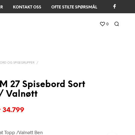
ER
KONTAKT OSS
OFTE STILTE SPØRSMÅL
0
ORD OG SPISEGRUPPER
/
M 27 Spisebord Sort
/ Valnøtt
pprinnelig
Nåværende
r
34.799
ris
pris
S
ar:
er:
at Topp /Valnøtt Ben