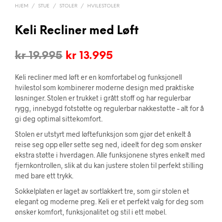
HJEM
/
STUE
/
STOLER
/
HVILESTOLER
Keli Recliner med Løft
Opprinnelig
Nåværende
kr
19.995
kr
13.995
pris
pris
Keli recliner med løft er en komfortabel og funksjonell
var:
er:
hvilestol som kombinerer moderne design med praktiske
løsninger. Stolen er trukket i grått stoff og har regulerbar
kr 19.995.
kr 13.995.
rygg, innebygd fotstøtte og regulerbar nakkestøtte – alt for å
gi deg optimal sittekomfort.
Stolen er utstyrt med løftefunksjon som gjør det enkelt å
reise seg opp eller sette seg ned, ideelt for deg som ønsker
ekstra støtte i hverdagen. Alle funksjonene styres enkelt med
fjernkontrollen, slik at du kan justere stolen til perfekt stilling
med bare ett trykk.
Sokkelplaten er laget av sortlakkert tre, som gir stolen et
elegant og moderne preg. Keli er et perfekt valg for deg som
ønsker komfort, funksjonalitet og stil i ett møbel.