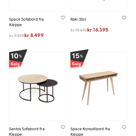
Space Sofabord fra
Raki Stol
Kleppe
Opprinnelig pris var: kr 19.690.
Nåværende pris er: kr 16.395.
kr
16.395
kr
19.690
Opprinnelig pris var: kr 9.999.
Nåværende pris er: kr 8.499.
kr
8.499
kr
9.999
10
15
%
%
Salg
Salg
Santos Sofabord fra
Space Konsollbord fra
Kleppe
Kleppe