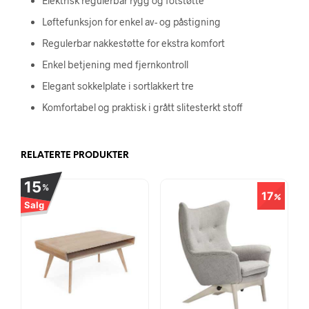
Elektrisk regulerbar rygg og fotstøtte
Løftefunksjon for enkel av- og påstigning
Regulerbar nakkestøtte for ekstra komfort
Enkel betjening med fjernkontroll
Elegant sokkelplate i sortlakkert tre
Komfortabel og praktisk i grått slitesterkt stoff
RELATERTE PRODUKTER
15
%
17
Salg