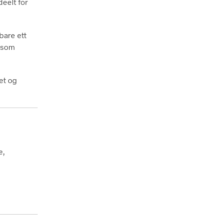
eelt for
bare ett
g som
tet og
e,