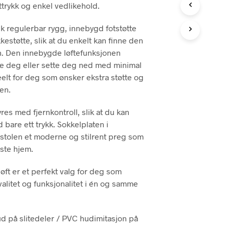
uttrykk og enkel vedlikehold.
sk regulerbar rygg, innebygd fotstøtte
estøtte, slik at du enkelt kan finne den
en. Den innebygde løftefunksjonen
se deg eller sette deg ned med minimal
eelt for deg som ønsker ekstra støtte og
en.
yres med fjernkontroll, slik at du kan
 bare ett trykk. Sokkelplaten i
r stolen et moderne og stilrent preg som
este hjem.
løft er et perfekt valg for deg som
valitet og funksjonalitet i én og samme
d på slitedeler / PVC hudimitasjon på