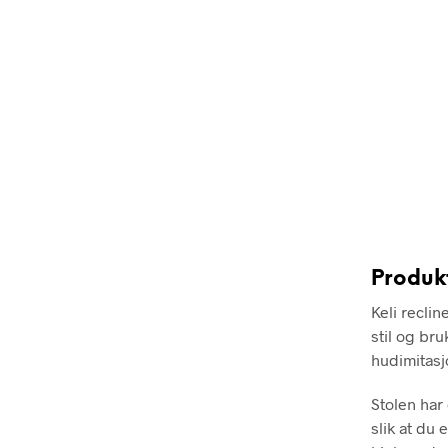
Produk
Keli recli
stil og bru
hudimitasj
Stolen har
slik at du