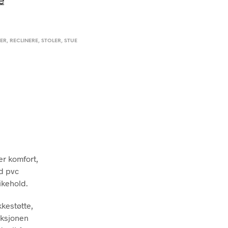
LER
,
RECLINERE
,
STOLER
,
STUE
er komfort,
ed pvc
ikehold.
kkestøtte,
nksjonen