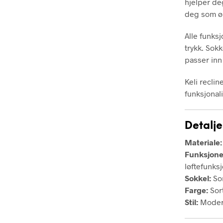
hjelper de
deg som øn
Alle funksj
trykk. Sokk
passer inn 
Keli reclin
funksjonali
Detalje
Materiale:
Funksjone
løftefunksj
Sokkel:
Sor
Farge:
Sor
Stil:
Modern