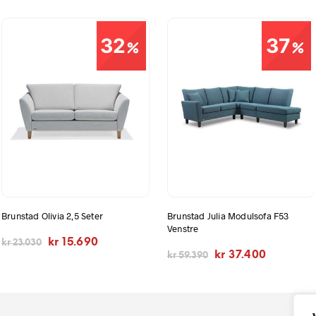
32
37
Brunstad Olivia 2,5 Seter
Brunstad Julia Modulsofa F53
Venstre
Opprinnelig
Nåværende
kr
15.690
kr
23.030
Opprinnelig
Nåværend
pris
pris
kr
37.400
kr
59.390
pris
pris
var:
er:
var:
er:
kr 23.030.
kr 15.690.
kr 59.390.
kr 37.400.