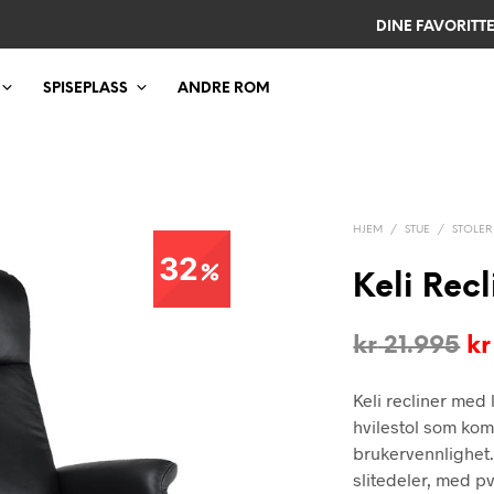
DINE FAVORITT
SPISEPLASS
ANDRE ROM
HJEM
/
STUE
/
STOLER
32
Keli Recl
Op
kr
21.995
kr
pr
Keli recliner med 
va
hvilestol som kom
kr
brukervennlighet. 
slitedeler, med p