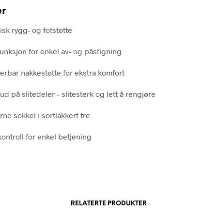
er
isk rygg- og fotstøtte
funksjon for enkel av- og påstigning
erbar nakkestøtte for ekstra komfort
ud på slitedeler – slitesterk og lett å rengjøre
ne sokkel i sortlakkert tre
ontroll for enkel betjening
RELATERTE PRODUKTER