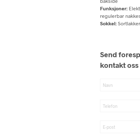
bakside
Funksjoner:
Elekt
regulerbar nakkest
Sokkel:
Sortlakker
Send forespø
kontakt oss 