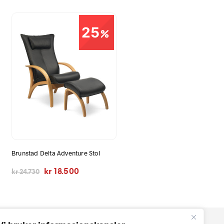
25
Brunstad Delta Adventure Stol
Opprinnelig
Nåværende
kr
18.500
kr
24.730
e
pris
pris
var:
er:
kr 24.730.
kr 18.500.