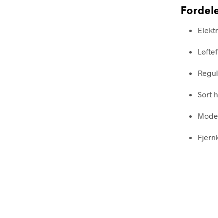
Fordel
Elektr
Løfte
Regul
Sort h
Moder
Fjernk