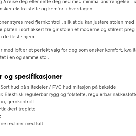
g å reise deg eller sette deg ned med minimal anstrengelse – id
sker ekstra støtte og komfort i hverdagen.
oner styres med fjernkontroll, slik at du kan justere stolen med 
elplaten i sortlakkert tre gir stolen et moderne og stilrent pre
i de fleste hjem.
er med løft er et perfekt valg for deg som ønsker komfort, kvali
tet i én og samme stol.
r og spesifikasjoner
Sort hud på slitedeler / PVC hudimitasjon på bakside
r:
Elektrisk regulerbar rygg og fotstøtte, regulerbar nakkestøtt
on, fjernkontroll
tlakkert treplate
t
e recliner med løft