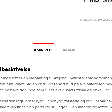
KATEGORIER:
HVILESTO
BESKRIVELSE
BRAND
tbeskrivelse
ner med løft er en elegant og funksjonell hvilestol som kombiner
kervennlighet. Stolen er trukket i sort hud på alle slitedeler, m
on på baksiden, noe som gir et eksklusivt uttrykk og enkel vedl
 elektrisk regulerbar rygg, innebygd fotstøtte og regulerbar na
 enkelt kan finne den perfekte stillingen. Den innebygde løftefu