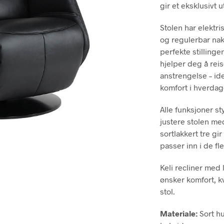
gir et eksklusivt 
Stolen har elektri
og regulerbar nakk
perfekte stilling
hjelper deg å rei
anstrengelse – id
komfort i hverdag
Alle funksjoner st
justere stolen med
sortlakkert tre gi
passer inn i de fl
Keli recliner med 
ønsker komfort, k
stol.
Materiale:
Sort hu