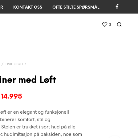
ER
KONTAKT OSS
OFTE STILTE SPØRSMÅL
0
/
HVILESTOLER
iner med Løft
prinnelig
Nåværende
14.995
is
pris
løft er en elegant og funksjonell
r:
er:
binerer komfort, stil og
 21.995.
kr 14.995.
Stolen er trukket i sort hud på alle
vc hudimitasjon på baksiden, noe som