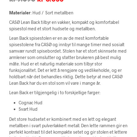
pris
pris
Materialer
: Hud / Sort metallben
var:
er:
CASØ Lean Back tilbyr en vakker, kompakt og komfortabel
spisestol med et stort hudsete og metallben.
kr 7.098.
kr 6.033.
Lean Back spisestolen er en av de mest komfortable
spisestolene fra CASØ og innbyr til mange timer med sosialt
samvær rundt spisebordet. Stolen har et stort skinnsete med
armlener som omslutter og støtter brukeren på best mulig
måte. Hud er et naturlig materiale som tilbyr stor
funksjonalitet. Det er lett å rengjøre og vedlikeholde, og er
holdbart når det behandles riktig. Dette betyr at med CASØ
Lean Back har du en stol som vil vare i mange år.
Lean Back er tilgjengelig i to forskjellige farger:
Cognac Hud
Svart Hud
Det store hudsetet er kombinert med en lett og elegant
metallben i svart pulverlakkert metall. Den lette rammen gir en
perfekt kontrast til det kompakte setet og gir stolen et lettere