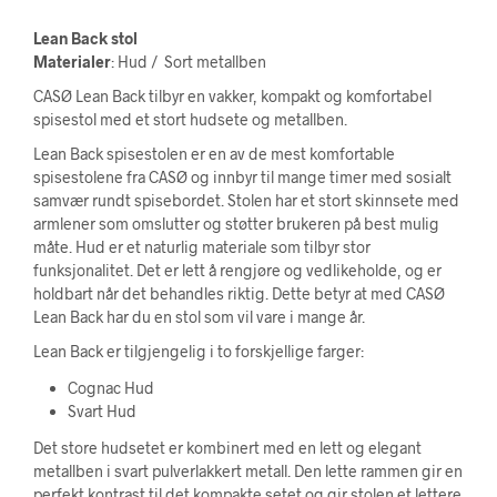
Lean Back stol
Materialer
: Hud / Sort metallben
CASØ Lean Back tilbyr en vakker, kompakt og komfortabel
spisestol med et stort hudsete og metallben.
Lean Back spisestolen er en av de mest komfortable
spisestolene fra CASØ og innbyr til mange timer med sosialt
samvær rundt spisebordet. Stolen har et stort skinnsete med
armlener som omslutter og støtter brukeren på best mulig
måte. Hud er et naturlig materiale som tilbyr stor
funksjonalitet. Det er lett å rengjøre og vedlikeholde, og er
holdbart når det behandles riktig. Dette betyr at med CASØ
Lean Back har du en stol som vil vare i mange år.
Lean Back er tilgjengelig i to forskjellige farger:
Cognac Hud
Svart Hud
Det store hudsetet er kombinert med en lett og elegant
metallben i svart pulverlakkert metall. Den lette rammen gir en
perfekt kontrast til det kompakte setet og gir stolen et lettere