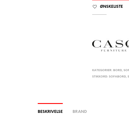
ØNSKELISTE
KATEGORIER:
BORD
,
SO
STIKKORD:
SOFABORD
,
BESKRIVELSE
BRAND