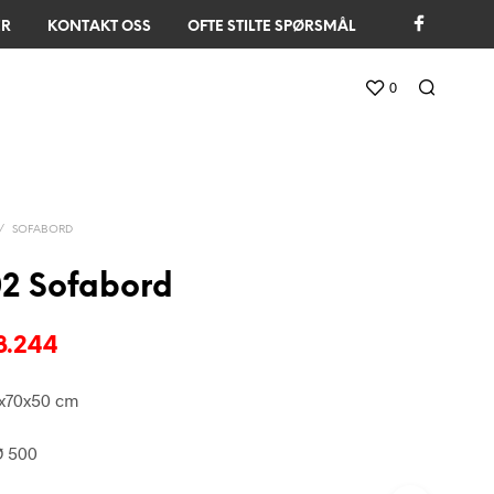
ER
KONTAKT OSS
OFTE STILTE SPØRSMÅL
0
/
SOFABORD
2 Sofabord
prinnelig
Nåværende
8.244
s
pris
x70x50 cm
:
er:
9.699.
kr 8.244.
 500