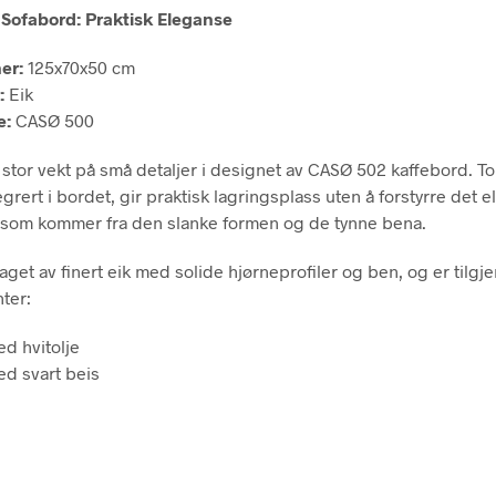
Sofabord: Praktisk Eleganse
er:
125x70x50 cm
:
Eik
e:
CASØ 500
 stor vekt på små detaljer i designet av CASØ 502 kaffebord. To 
grert i bordet, gir praktisk lagringsplass uten å forstyrre det 
som kommer fra den slanke formen og de tynne bena.
aget av finert eik med solide hjørneprofiler og ben, og er tilgje
ter:
ed hvitolje
ed svart beis