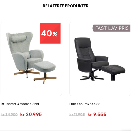
RELATERTE PRODUKTER
FAST LAV PRIS
40
Brunstad Amanda Stol
Duo Stol m/Krakk
Opprinnelig
Nåværende
Opprinnelig
Nåværende
kr
20.995
kr
9.555
kr
34.900
kr
11.995
pris
pris
pris
pris
var:
er:
var:
er:
kr 34.900.
kr 20.995.
kr 11.995.
kr 9.555.