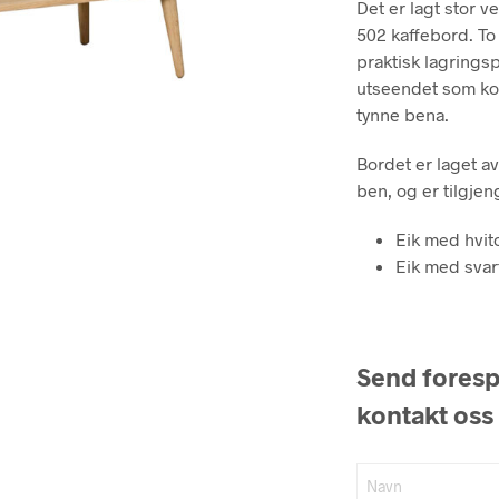
Det er lagt stor v
502 kaffebord. To 
praktisk lagringsp
utseendet som ko
tynne bena.
Bordet er laget av
ben, og er tilgjeng
Eik med hvito
Eik med svart
Send forespø
kontakt oss 