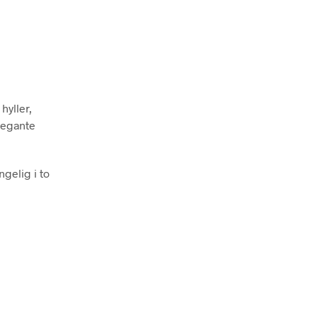
hyller,
elegante
ngelig i to