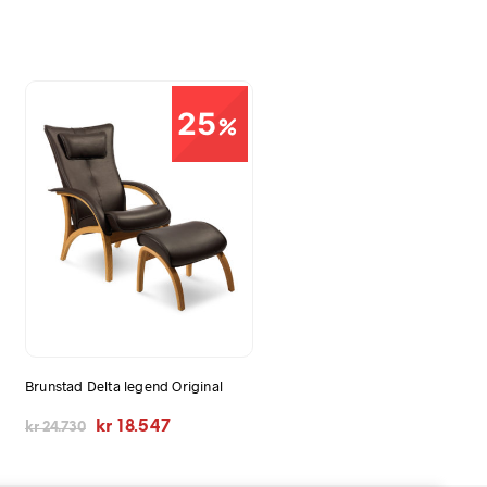
25
Brunstad Delta legend Original
Opprinnelig
Nåværende
kr
18.547
kr
24.730
pris
pris
var:
er:
kr 24.730.
kr 18.547.