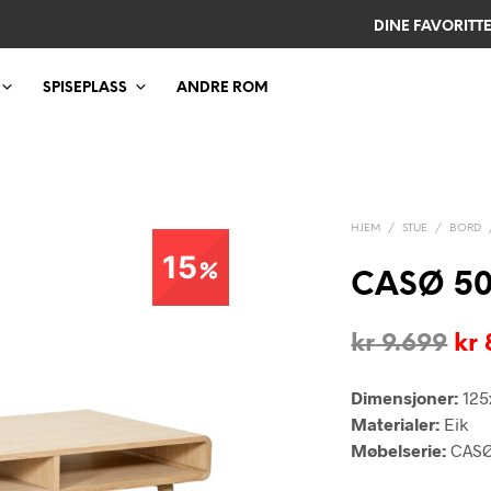
DINE FAVORITT
SPISEPLASS
ANDRE ROM
HJEM
/
STUE
/
BORD
15
CASØ 50
Op
kr
9.699
kr
pri
Dimensjoner:
125
var
Materialer:
Eik
kr 
Møbelserie:
CASØ