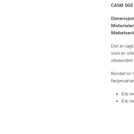
CASØ 502 
Dimensjon
Materialer
Møbelseri
Det er lagt
som er inte
utseendet 
Bordet er l
fargevarian
Eik m
Eik m