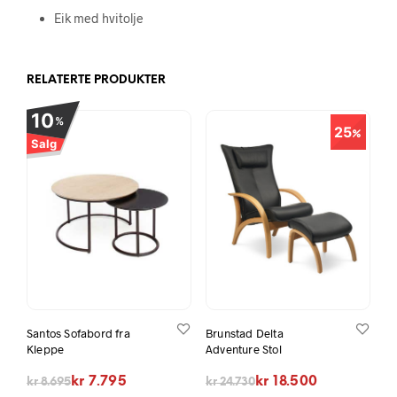
Eik med hvitolje
RELATERTE PRODUKTER
10
%
25
Salg
Santos Sofabord fra
Brunstad Delta
Kleppe
Adventure Stol
Opprinnelig pris var: kr 8.695.
Nåværende pris er: kr 7.795.
Opprinnelig pris var: kr 24.730.
Nåværende pris er: kr 18.500.
kr
7.795
kr
18.500
kr
8.695
kr
24.730