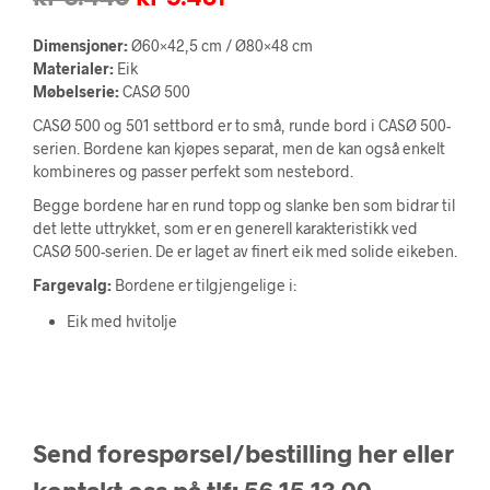
pris
pris
Dimensjoner:
Ø60×42,5 cm / Ø80×48 cm
var:
er:
Materialer:
Eik
Møbelserie:
CASØ 500
kr 6.448.
kr 5.481.
CASØ 500 og 501 settbord er to små, runde bord i CASØ 500-
serien. Bordene kan kjøpes separat, men de kan også enkelt
kombineres og passer perfekt som nestebord.
Begge bordene har en rund topp og slanke ben som bidrar til
det lette uttrykket, som er en generell karakteristikk ved
CASØ 500-serien. De er laget av finert eik med solide eikeben.
Fargevalg:
Bordene er tilgjengelige i:
Eik med hvitolje
Send forespørsel/bestilling her eller