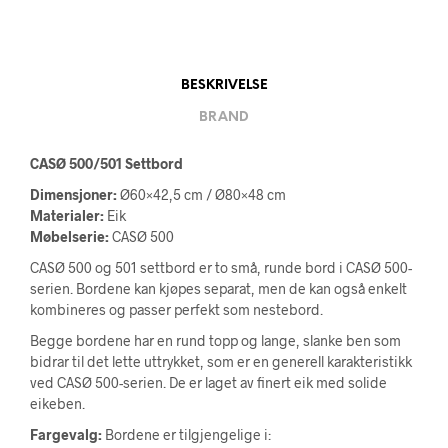
BESKRIVELSE
BRAND
CASØ 500/501 Settbord
Dimensjoner:
Ø60×42,5 cm / Ø80×48 cm
Materialer:
Eik
Møbelserie:
CASØ 500
CASØ 500 og 501 settbord er to små, runde bord i CASØ 500-
serien. Bordene kan kjøpes separat, men de kan også enkelt
kombineres og passer perfekt som nestebord.
Begge bordene har en rund topp og lange, slanke ben som
bidrar til det lette uttrykket, som er en generell karakteristikk
ved CASØ 500-serien. De er laget av finert eik med solide
eikeben.
Fargevalg:
Bordene er tilgjengelige i: