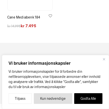
Cane Mediabenk 184
Opprinnelig pris var: kr 14.995.
Nåværende pris er: kr 7.495.
kr
7.495
kr
14.995
Vi bruker informasjonskapsler
Vi bruker informasjonskapsler for å forbedre din
nettleseropplevelsen, vise tilpassede annonser eller innhold
Kopirett © Askøy Møbler AS
Vi tar forbehold om at skrivefeil
og analysere vår trafikk. Ved å klikke "Godta alle", samtykker
eller tekniske feil i tekst, priser og bilder kan forekomme.
du til vår bruk av informasjonskapsler
Møbler på nett
Tilpass
Kun nødvendige
Godta Alle