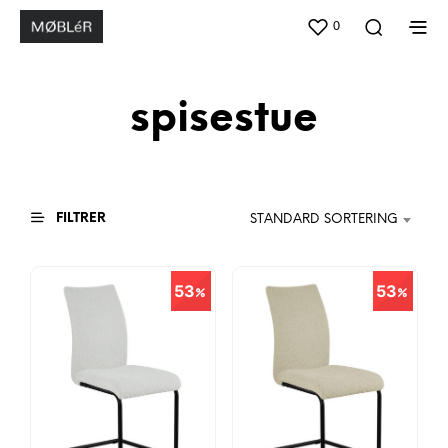
0
spisestue
FILTRER
STANDARD SORTERING
53
53