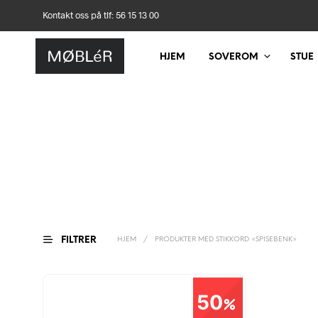
Kontakt oss på tlf: 56 15 13 00
HJEM
SOVEROM
STUE
FILTRER
HJEM
/
PRODUKTER MED STIKKORD «SPISEBENK»
50