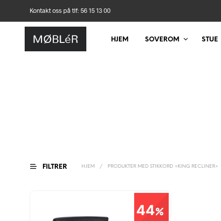
Kontakt oss på tlf: 56 15 13 00
HJEM
SOVEROM
STUE
FILTRER
HJEM
/
PRODUKTER MED STIKKORD «KING RECLINER»
44