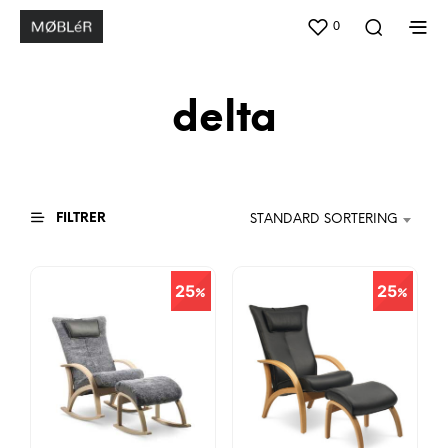
0
delta
FILTRER
STANDARD SORTERING
25
25