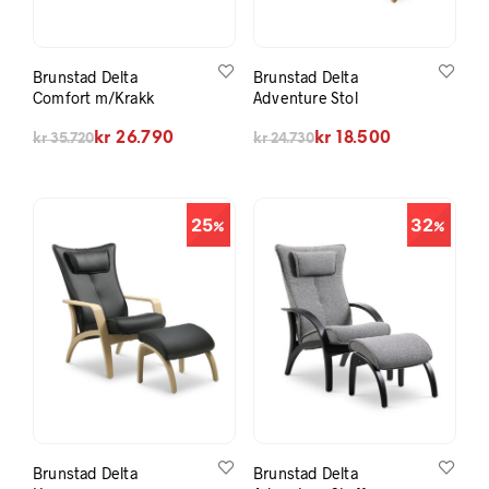
Brunstad Delta
Brunstad Delta
Comfort m/Krakk
Adventure Stol
Opprinnelig pris var: kr 35.720.
Nåværende pris er: kr 26.790.
Opprinnelig pris var: kr 24.730.
Nåværende pris er: kr 18.500.
kr
26.790
kr
18.500
kr
35.720
kr
24.730
25
32
Brunstad Delta
Brunstad Delta