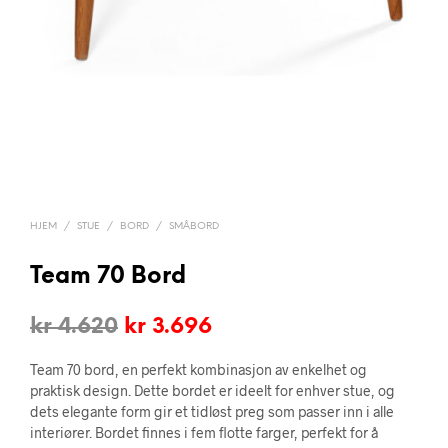
HJEM
/
STUE
/
BORD
/
SMÅBORD
Team 70 Bord
Opprinnelig
Nåværende
kr
4.620
kr
3.696
pris
pris
Team 70 bord, en perfekt kombinasjon av enkelhet og
var:
er:
praktisk design. Dette bordet er ideelt for enhver stue, og
dets elegante form gir et tidløst preg som passer inn i alle
kr 4.620.
kr 3.696.
interiører. Bordet finnes i fem flotte farger, perfekt for å