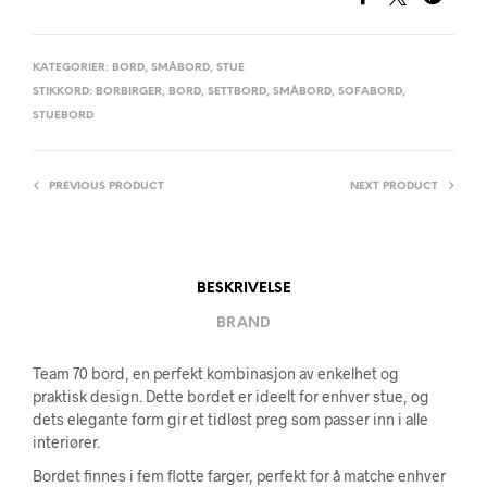
KATEGORIER:
BORD
,
SMÅBORD
,
STUE
STIKKORD:
BORBIRGER
,
BORD
,
SETTBORD
,
SMÅBORD
,
SOFABORD
,
STUEBORD
PREVIOUS PRODUCT
NEXT PRODUCT
BESKRIVELSE
BRAND
Team 70 bord, en perfekt kombinasjon av enkelhet og
praktisk design. Dette bordet er ideelt for enhver stue, og
dets elegante form gir et tidløst preg som passer inn i alle
interiører.
Bordet finnes i fem flotte farger, perfekt for å matche enhver