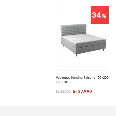
34
Veslemøy Kontinentalseng 160×200
cm EHOB
Opprinnelig
Nåværende
kr
27.990
kr
42.700
pris
pris
var:
er:
kr 42.700.
kr 27.990.