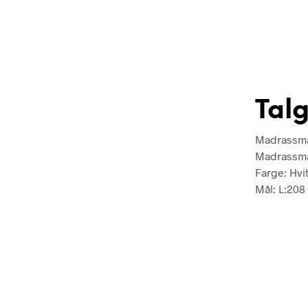
Tal
Madrassmå
Madrassmå
Farge: Hvi
Mål: L:208