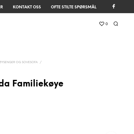
ER
KONTAKT OSS
OFTE STILTE SPØRSMÅL
0
ØYSENGER OG SOVESOFA
/
da Familiekøye