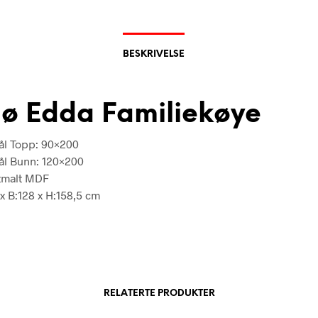
BESKRIVELSE
gø Edda Familiekøye
l Topp: 90×200
l Bunn: 120×200
tmalt MDF
 x B:128 x H:158,5 cm
RELATERTE PRODUKTER