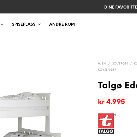
DINE FAVORITT
SPISEPLASS
ANDRE ROM
HJEM
/
SOVEROM
/
K
KØYSENGER
Talgø Ed
kr
4.995