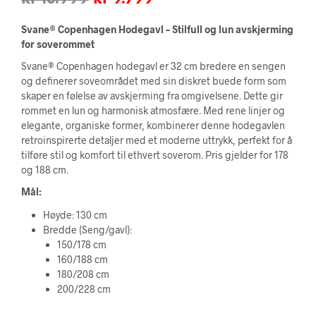
pris
pris
Svane® Copenhagen Hodegavl – Stilfull og lun avskjerming
var:
er:
for soverommet
Svane® Copenhagen hodegavl er 32 cm bredere en sengen
kr 13.999.
kr 9.799.
og definerer soveområdet med sin diskret buede form som
skaper en følelse av avskjerming fra omgivelsene. Dette gir
rommet en lun og harmonisk atmosfære. Med rene linjer og
elegante, organiske former, kombinerer denne hodegavlen
retroinspirerte detaljer med et moderne uttrykk, perfekt for å
tilføre stil og komfort til ethvert soverom. Pris gjelder for 178
og 188 cm.
Mål:
Høyde: 130 cm
Bredde (Seng/gavl):
150/178 cm
160/188 cm
180/208 cm
200/228 cm