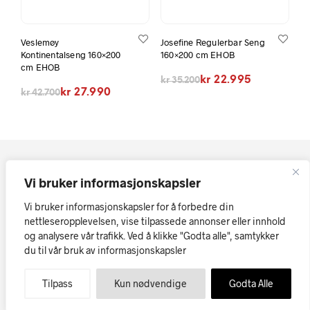
Veslemøy
Josefine Regulerbar Seng
Kontinentalseng 160×200
160×200 cm EHOB
cm EHOB
Opprinnelig pris var: kr 35.200.
Nåværende pris er: kr 22.995.
kr
22.995
kr
35.200
Opprinnelig pris var: kr 42.700.
Nåværende pris er: kr 27.990.
kr
27.990
kr
42.700
Vi bruker informasjonskapsler
Vi bruker informasjonskapsler for å forbedre din
nettleseropplevelsen, vise tilpassede annonser eller innhold
og analysere vår trafikk. Ved å klikke "Godta alle", samtykker
Kopirett © Askøy Møbler AS
Vi tar forbehold om at skrivefeil
du til vår bruk av informasjonskapsler
eller tekniske feil i tekst, priser og bilder kan forekomme.
Møbler på nett
Tilpass
Kun nødvendige
Godta Alle