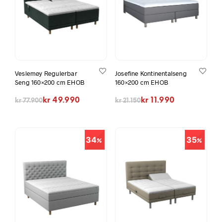
Veslemøy Regulerbar
Josefine Kontinentalseng
Seng 160×200 cm EHOB
160×200 cm EHOB
Opprinnelig pris var: kr 77.900.
Nåværende pris er: kr 49.990.
Opprinnelig pris var: kr 21.150.
Nåværende pris er: kr 11.990.
kr
49.990
kr
11.990
kr
77.900
kr
21.150
34
35