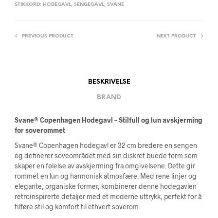
STIKKORD:
HODEGAVL
,
SENGEGAVL
,
SVANE
PREVIOUS PRODUCT
NEXT PRODUCT
BESKRIVELSE
BRAND
Svane® Copenhagen Hodegavl – Stilfull og lun avskjerming
for soverommet
Svane® Copenhagen hodegavl er 32 cm bredere en sengen
og definerer soveområdet med sin diskret buede form som
skaper en følelse av avskjerming fra omgivelsene. Dette gir
rommet en lun og harmonisk atmosfære. Med rene linjer og
elegante, organiske former, kombinerer denne hodegavlen
retroinspirerte detaljer med et moderne uttrykk, perfekt for å
tilføre stil og komfort til ethvert soverom.