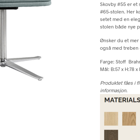
Skovby #55 er et 
#65-stolen. Her k
setet med en eleg
stolen både nye p
Ønsker du et mer 
også med treben 
Farge: Stoff Brahm
Mål: B:57 x H:78 x
Produktet fåes i f
informasjon.