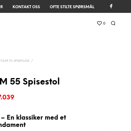
ER
KONTAKT OSS
OFTE STILTE SPØRSMÅL
0
TOLER TIL SPISEPLASS
/
M 55 Spisestol
rinnelig
Nåværende
.039
s
pris
:
er:
– En klassiker med et
ndament
8.799.
kr 7.039.