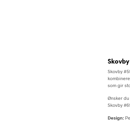
Skovby
Skovby #55
kombineres
som gir st
Ønsker du 
Skovby #65
Design:
Pe