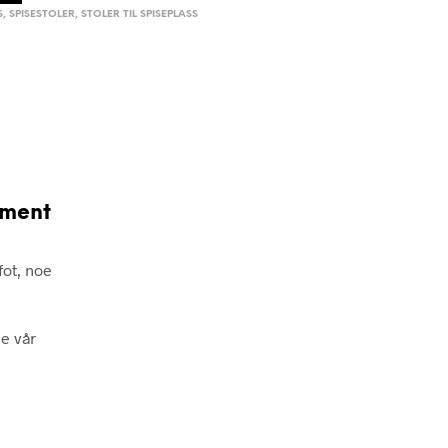
S
,
SPISESTOLER
,
STOLER TIL SPISEPLASS
ament
fot, noe
e vår