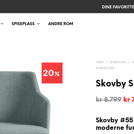
DINE FAVORITT
SPISEPLASS
ANDRE ROM
HJEM
/
SPISEPLASS
/
S
SPISESTOLER
20
Skovby S
Opp
kr
8.799
kr
7
pri
var
Skovby #55 
moderne fu
kr 