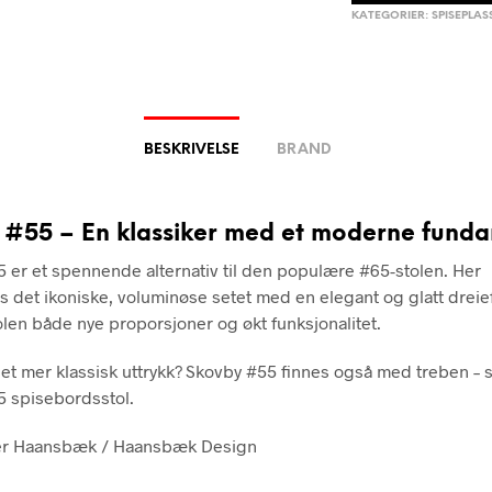
KATEGORIER:
SPISEPLAS
BESKRIVELSE
BRAND
 #55 – En klassiker med et moderne fund
 er et spennende alternativ til den populære #65-stolen. Her
 det ikoniske, voluminøse setet med en elegant og glatt dreie
olen både nye proporsjoner og økt funksjonalitet.
et mer klassisk uttrykk? Skovby #55 finnes også med treben – s
 spisebordsstol.
r Haansbæk / Haansbæk Design