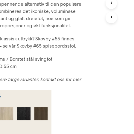
spennende alternativ til den populære
ombineres det ikoniske, voluminøse
ant og glatt dreiefot, noe som gir
roporsjoner og økt funksjonalitet.
klassisk uttrykk? Skovby #55 finnes
– se vår Skovby #65 spisebordsstol.
s / Børstet stål svingfot
 D:55 cm
lere fargevarianter, kontakt oss for mer