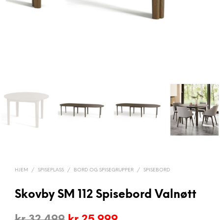
HJEM
/
SPISEPLASS
/
BORD OG SPISEGRUPPER
/
SPISEBORD
Skovby SM 112 Spisebord Valnøtt
Opprinnelig
Nåværende
kr
32.499
kr
25.999