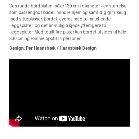
Den runde bordplaten måler 130 cm i diameter – en størrelse
som passer godt både i mindre hjem og samtidig gir rikelig
med sitteplasser. Bordet leveres med to matchende
ileggsplater, og det er mulig å kjøpe ytterligere to
ileggsplater. Med totalt fire plater kan bordet utvides til hele
330 cm og romme opptil 14 personer.
Design: Per Haansbæk / Haansbæk Design