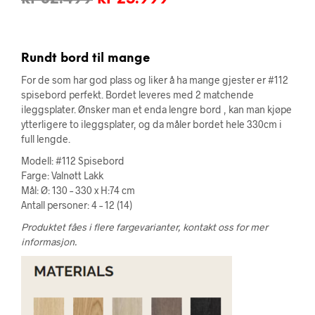
pris
pris
var:
er:
Rundt bord til mange
kr 32.499.
kr 25.999.
For de som har god plass og liker å ha mange gjester er #112
spisebord perfekt. Bordet leveres med 2 matchende
ileggsplater. Ønsker man et enda lengre bord , kan man kjøpe
ytterligere to ileggsplater, og da måler bordet hele 330cm i
full lengde.
Modell: #112 Spisebord
Farge: Valnøtt Lakk
Mål: Ø: 130 – 330 x H:74 cm
Antall personer: 4 – 12 (14)
Produktet fåes i flere fargevarianter, kontakt oss for mer
informasjon.