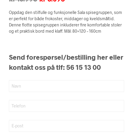
pris
pris
Oppdag den stilfulle og funksjonelle Sala spisegruppen, som
var:
er:
er perfekt for både frokoster, middager og kveldsmåltid.
Denne flotte spisegruppen inkluderer fire komfortable stoler
kr 13.995.
kr 8.395.
og et praktisk bord med klaff. Mål: 80×120 – 160cm
Send forespørsel/bestilling her eller
kontakt oss på tlf: 56 15 13 00