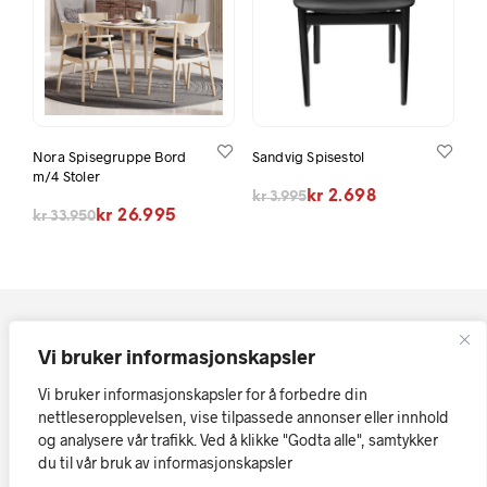
Nora Spisegruppe Bord
Sandvig Spisestol
m/4 Stoler
Opprinnelig pris var: kr 3.995.
Nåværende pris er: kr 2.698.
kr
2.698
kr
3.995
Opprinnelig pris var: kr 33.950.
Nåværende pris er: kr 26.995.
kr
26.995
kr
33.950
Vi bruker informasjonskapsler
Vi bruker informasjonskapsler for å forbedre din
nettleseropplevelsen, vise tilpassede annonser eller innhold
og analysere vår trafikk. Ved å klikke "Godta alle", samtykker
Kopirett © Askøy Møbler AS
Vi tar forbehold om at skrivefeil
du til vår bruk av informasjonskapsler
eller tekniske feil i tekst, priser og bilder kan forekomme.