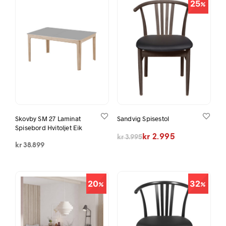
25
Skovby SM 27 Laminat
Sandvig Spisestol
Spisebord Hvitoljet Eik
Opprinnelig pris var: kr 3.995.
Nåværende pris er: kr 2.995.
kr
2.995
kr
3.995
kr
38.899
20
32