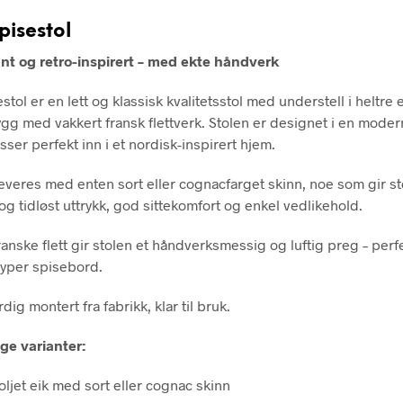
pisestol
ant og retro-inspirert – med ekte håndverk
stol er en lett og klassisk kvalitetsstol med understell i heltre e
ygg med vakkert fransk flettverk. Stolen er designet i en moder
sser perfekt inn i et nordisk-inspirert hjem.
leveres med enten sort eller cognacfarget skinn, noe som gir st
og tidløst uttrykk, god sittekomfort og enkel vedlikehold.
anske flett gir stolen et håndverksmessig og luftig preg – per
 typer spisebord.
dig montert fra fabrikk, klar til bruk.
ige varianter:
oljet eik med sort eller cognac skinn