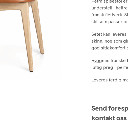
Petra spisestol er
understell i heltr
fransk flettverk. 
stil som passer pe
Setet kan leveres
skinn, noe som gir
god sittekomfort 
Ryggens franske f
luftig preg – perf
Leveres ferdig mon
Send forespø
kontakt oss 