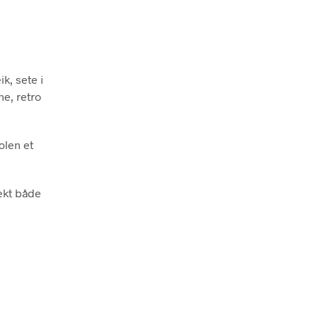
ik, sete i
ne, retro
olen et
fekt både