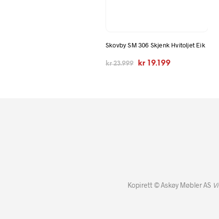
Skovby SM 306 Skjenk Hvitoljet Eik
Opprinnelig
Nåværende
kr
19.199
kr
23.999
pris
pris
var:
er:
kr 23.999.
kr 19.199.
Kopirett © Askøy Møbler AS
Vi