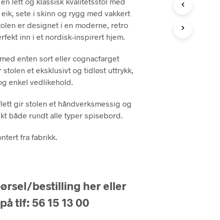
 en lett og klassisk kvalitetsstol med
e eik, sete i skinn og rygg med vakkert
Stolen er designet i en moderne, retro
rfekt inn i et nordisk-inspirert hjem.
 med enten sort eller cognacfarget
 stolen et eksklusivt og tidløst uttrykk,
og enkel vedlikehold.
lett gir stolen et håndverksmessig og
ekt både rundt alle typer spisebord.
tert fra fabrikk.
rsel/bestilling her eller
på tlf: 56 15 13 00