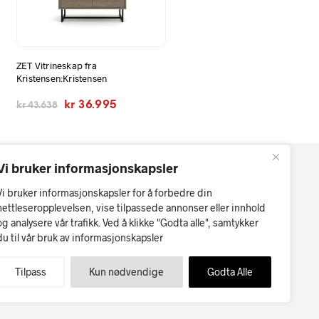
ZET Vitrineskap fra
Kristensen:Kristensen
Opprinnelig
Nåværende
kr
36.995
kr
43.638
pris
pris
var:
er:
kr 43.638.
kr 36.995.
Vi bruker informasjonskapsler
Vi bruker informasjonskapsler for å forbedre din
nettleseropplevelsen, vise tilpassede annonser eller innhold
og analysere vår trafikk. Ved å klikke "Godta alle", samtykker
du til vår bruk av informasjonskapsler
r kan forekomme.
Møbler på nett
Tilpass
Kun nødvendige
Godta Alle