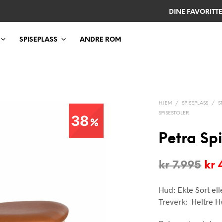
DINE FAVORITT
SPISEPLASS
ANDRE ROM
HJEM
/
SPISEPLASS
/
S
SPISESTOLER
38
Petra Spi
Opp
kr
7.995
kr
4
pri
Hud: Ekte Sort el
var
Treverk: Heltre Hv
kr 