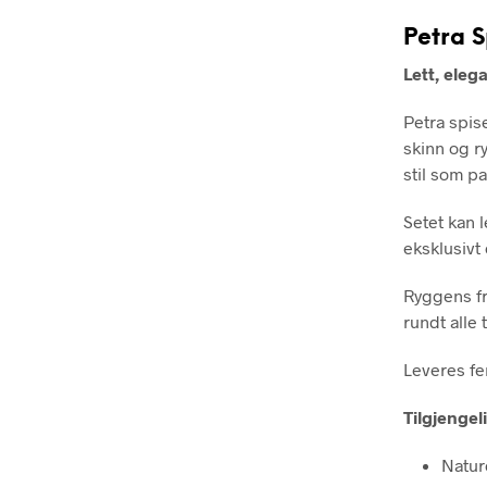
Petra S
Lett, eleg
Petra spise
skinn og r
stil som pa
Setet kan 
eksklusivt 
Ryggens fr
rundt alle
Leveres fer
Tilgjengel
Natur