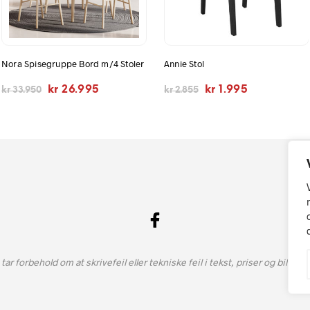
Nora Spisegruppe Bord m/4 Stoler
Annie Stol
Opprinnelig
Nåværende
Opprinnelig
Nåværende
kr
26.995
kr
1.995
kr
33.950
kr
2.855
pris
pris
pris
pris
var:
er:
var:
er:
kr 33.950.
kr 26.995.
kr 2.855.
kr 1.995.
 tar forbehold om at skrivefeil eller tekniske feil i tekst, priser og bilde