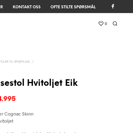
ER
KONTAKT OSS
OFTE STILTE SPØRSMÅL
0
TOLER TIL SPISEPLASS
/
sestol Hvitoljet Eik
rinnelig
Nåværende
.995
s
pris
ler Cognac Skinn
:
er:
itoljet
7.995.
kr 4.995.