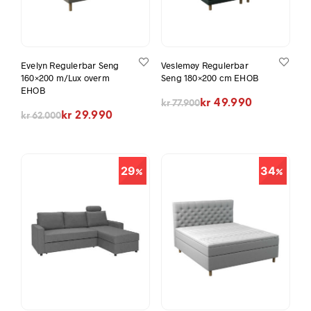
Evelyn Regulerbar Seng
Veslemøy Regulerbar
160×200 m/Lux overm
Seng 180×200 cm EHOB
EHOB
Opprinnelig pris var: kr 77.900.
Nåværende pris er: kr 49.990.
kr
49.990
kr
77.900
Opprinnelig pris var: kr 62.000.
Nåværende pris er: kr 29.990.
kr
29.990
kr
62.000
29
34