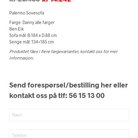
pris
pris
Palermo Sovesofa
var:
er:
Farge: Danny alle farger
Ben:Eik
kr 28.485.
kr 14.242.
Sofa mål: B:184 x D:88 cm
Senge mål: 134×185 cm
Produktet fåes i flere fargevarianter, kontakt oss for mer
informasjon.
Send forespørsel/bestilling her eller
kontakt oss på tlf: 56 15 13 00