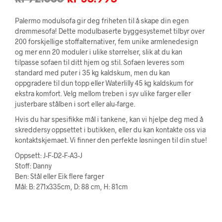
pris
pris
Palermo modulsofa gir deg friheten til å skape din egen
var:
er:
drømmesofa! Dette modulbaserte byggesystemet tilbyr over
200 forskjellige stoffalternativer, fem unike armlenedesign
kr 72.385.
kr 35.995.
og mer enn 20 moduler i ulike størrelser, slik at du kan
tilpasse sofaen til ditt hjem og stil. Sofaen leveres som
standard med puter i 35 kg kaldskum, men du kan
oppgradere til dun topp eller Waterlilly 45 kg kaldskum for
ekstra komfort. Velg mellom treben i syv ulike farger eller
justerbare stålben i sort eller alu-farge.
Hvis du har spesifikke mål i tankene, kan vi hjelpe deg med å
skreddersy oppsettet i butikken, eller du kan kontakte oss via
kontaktskjemaet. Vi finner den perfekte løsningen til din stue!
Oppsett: J-F-D2-F-A3-J
Stoff: Danny
Ben: Stål eller Eik flere farger
Mål: B: 271x335cm, D: 88 cm, H: 81cm