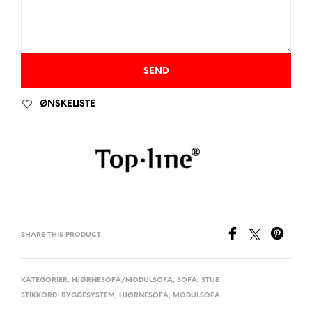
ØNSKELISTE
SHARE THIS PRODUCT
KATEGORIER:
HJØRNESOFA/MODULSOFA
,
SOFA
,
STUE
STIKKORD:
BYGGESYSTEM
,
HJØRNESOFA
,
MODULSOFA