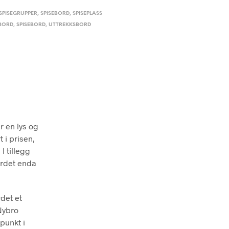
SPISEGRUPPER
,
SPISEBORD
,
SPISEPLASS
EBORD
,
SPISEBORD
,
UTTREKKSBORD
r en lys og
 i prisen,
I tillegg
ordet enda
det et
 Nybro
punkt i