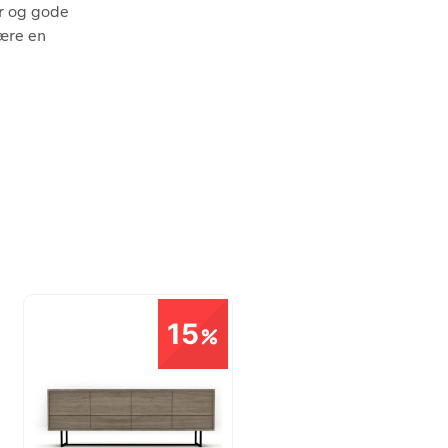
er og gode
være en
15