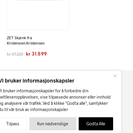
ZET Skjenk fra
Kristensen:Kristensen
e
Opprinnelig
Nåværende
kr
31.599
kr
37.220
pris
pris
var:
er:
kr 37.220.
kr 31.599.
Vi bruker informasjonskapsler
Vi bruker informasjonskapsler for å forbedre din
nettleseropplevelsen, vise tilpassede annonser eller innhold
og analysere vår trafikk. Ved å klikke "Godta alle", samtykker
du til vår bruk av informasjonskapsler
r kan forekomme.
Møbler på nett
Tilpass
Kun nødvendige
Godta Alle