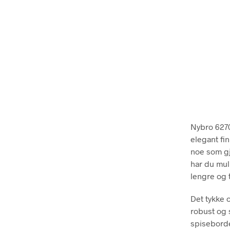
Nybro 6270 
elegant fi
noe som gj
har du muli
lengre og 
Det tykke 
robust og 
spisebordet