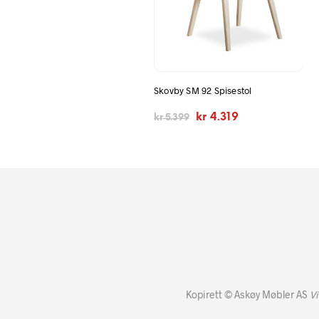
Skovby SM 92 Spisestol
Opprinnelig
Nåværende
kr
4.319
kr
5.399
pris
pris
var:
er:
kr 5.399.
kr 4.319.
Kopirett © Askøy Møbler AS
Vi