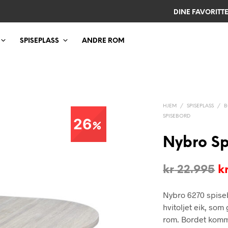
DINE FAVORITT
SPISEPLASS
ANDRE ROM
HJEM
/
SPISEPLASS
/
B
SPISEBORD
26
Nybro Sp
O
kr
22.995
k
p
Nybro 6270 spiseb
v
hvitoljet eik, som 
k
rom. Bordet komme