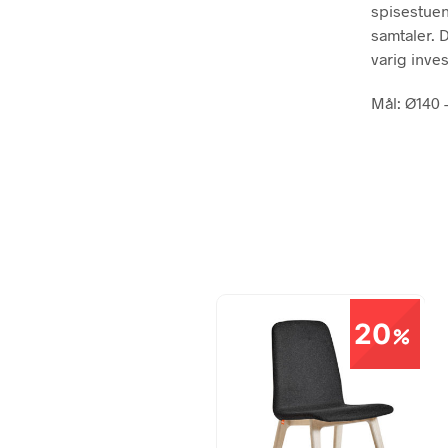
spisestuen
samtaler. 
varig inves
Mål: Ø140 
20