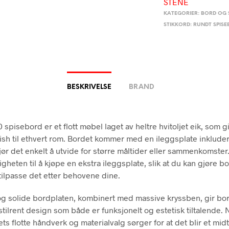
STENE
KATEGORIER:
BORD OG 
STIKKORD:
RUNDT SPIS
BESKRIVELSE
BRAND
spisebord er et flott møbel laget av heltre hvitoljet eik, som gi
nish til ethvert rom. Bordet kommer med en ileggsplate inkludert
ør det enkelt å utvide for større måltider eller sammenkomster. 
gheten til å kjøpe en ekstra ileggsplate, slik at du kan gjøre b
tilpasse det etter behovene dine.
og solide bordplaten, kombinert med massive kryssben, gir bor
stilrent design som både er funksjonelt og estetisk tiltalende.
s flotte håndverk og materialvalg sørger for at det blir et midt