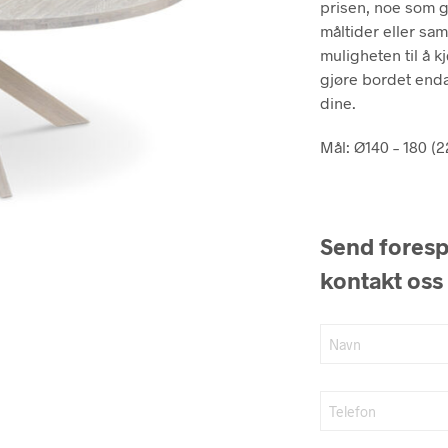
prisen, noe som gj
måltider eller sa
muligheten til å k
gjøre bordet enda
dine.
Mål: Ø140 – 180 (2
Send forespø
kontakt oss 