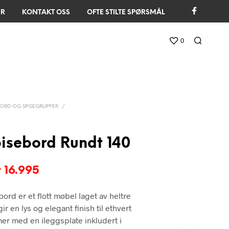
ER
KONTAKT OSS
OFTE STILTE SPØRSMÅL
0
ORD OG SPISEGRUPPER
/
isebord Rundt 140
pprinnelig
Nåværende
r
16.995
ris
pris
ord er et flott møbel laget av heltre
ar:
er:
gir en lys og elegant finish til ethvert
r 22.995.
kr 16.995.
r med en ileggsplate inkludert i