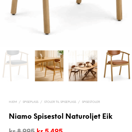
HJEM
/
SPISEPLASS
/
STOLER TIL SPISEPLASS
/
SPISESTOLER
Niamo Spisestol Naturoljet Eik
Opprinnelig
Nåværende
kr
8.995
kr
5.495