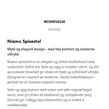
BESKRIVELSE
BRAND
Niamo Spisestol
Mykt og elegant design – med høy komfort og moderne
uttrykk
Niamo spisestol er en elegant og stilren kvalitetsstol med
understell i heltre eik. Sete og rygg er trukket i skinn, og det
avrundede treverket gir stolen et mykt og sofistikert uttrykk.
Designet er inspirert av moderne, dansk møbeltradisjon –
perfekt for et nordisk-inspirert interiør.
Sete og rygg leveres med enten sort eller cognacfarget
skinn, som gir stolen et eksklusivt og innbydende preg.
Skinnet gir i tillegg høy sittekomfort og er enkelt å
vedlikeholde.