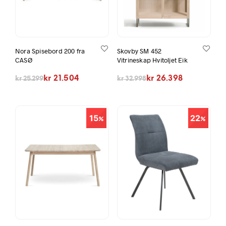
Nora Spisebord 200 fra
Skovby SM 452
CASØ
Vitrineskap Hvitoljet Eik
Opprinnelig pris var: kr 25.299.
Nåværende pris er: kr 21.504.
Opprinnelig pris var: kr 32.998.
Nåværende pris er: kr 26.398.
kr
21.504
kr
26.398
kr
25.299
kr
32.998
15
22