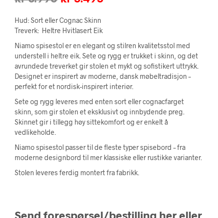
pris
pris
Hud: Sort eller Cognac Skinn
var:
er:
Treverk: Heltre Hvitlasert Eik
Niamo spisestol er en elegant og stilren kvalitetsstol med
kr 8.995.
kr 5.495.
understell i heltre eik. Sete og rygg er trukket i skinn, og det
avrundede treverket gir stolen et mykt og sofistikert uttrykk.
Designet er inspirert av moderne, dansk møbeltradisjon –
perfekt for et nordisk-inspirert interiør.
Sete og rygg leveres med enten sort eller cognacfarget
skinn, som gir stolen et eksklusivt og innbydende preg.
Skinnet gir i tillegg høy sittekomfort og er enkelt å
vedlikeholde.
Niamo spisestol passer til de fleste typer spisebord – fra
moderne designbord til mer klassiske eller rustikke varianter.
Stolen leveres ferdig montert fra fabrikk.
Send forespørsel/bestilling her eller