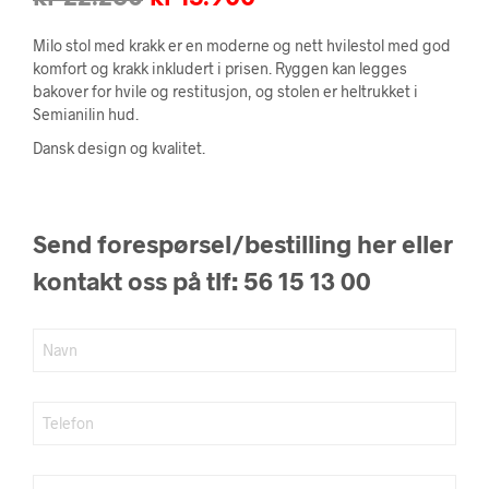
pris
pris
Milo stol med krakk er en moderne og nett hvilestol med god
var:
er:
komfort og krakk inkludert i prisen. Ryggen kan legges
bakover for hvile og restitusjon, og stolen er heltrukket i
kr 22.260.
kr 15.900.
Semianilin hud.
Dansk design og kvalitet.
Send forespørsel/bestilling her eller
kontakt oss på tlf: 56 15 13 00