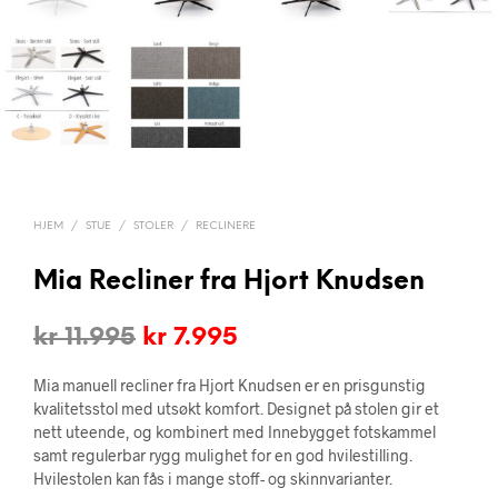
HJEM
/
STUE
/
STOLER
/
RECLINERE
Mia Recliner fra Hjort Knudsen
Opprinnelig
Nåværende
kr
11.995
kr
7.995
pris
pris
Mia manuell recliner fra Hjort Knudsen er en prisgunstig
var:
er:
kvalitetsstol med utsøkt komfort. Designet på stolen gir et
nett uteende, og kombinert med Innebygget fotskammel
kr 11.995.
kr 7.995.
samt regulerbar rygg mulighet for en god hvilestilling.
Hvilestolen kan fås i mange stoff- og skinnvarianter.