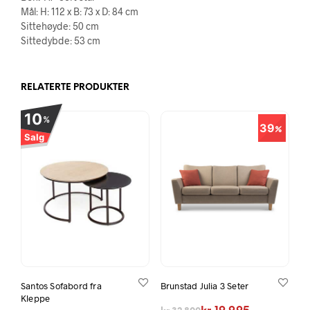
Mål: H: 112 x B: 73 x D: 84 cm
Sittehøyde: 50 cm
Sittedybde: 53 cm
RELATERTE PRODUKTER
10
%
39
Salg
Santos Sofabord fra
Brunstad Julia 3 Seter
Kleppe
Opprinnelig pris var: kr 32.800.
Nåværende pris er: kr 19.995.