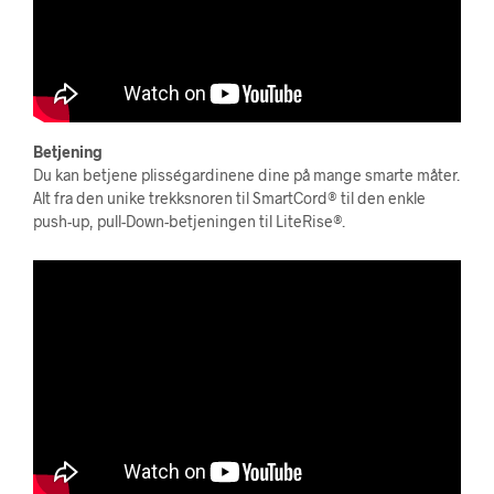
Betjening
Du kan betjene plisségardinene dine på mange smarte måter.
Alt fra den unike trekksnoren til SmartCord® til den enkle
push-up, pull-Down-betjeningen til LiteRise®.