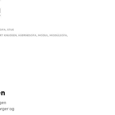
SOFA
,
STUE
RT KNUDSEN
,
HJØRNESOFA
,
MODUL
,
MODULSOFA
,
en
egen
arger og