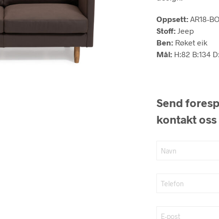
Oppsett:
AR18-BO
Stoff:
Jeep
Ben:
Røket eik
Mål:
H:82 B:134 D
Send forespø
kontakt oss 