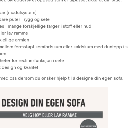
ar (modulsystem)
are puter i rygg og sete
s i mange forskjellige farger i stoff eller hud
ller lav ramme
kjellige armlen
mellom formstøpt komfortskum eller kaldskum med duntopp i s
ben
eter for reclinerfunksjon i sete
 design og kvalitet
 med oss dersom du ønsker hjelp til å designe din egen sofa.