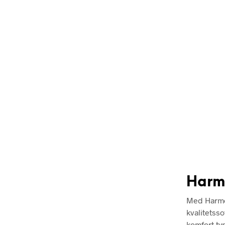
Harm
Med Harmo
kvalitetss
komfort ty