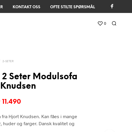
ER
KONTAKT OSS
OFTE STILTE SPØRSMÅL
0
/
2-SETER
2 Seter Modulsofa
t Knudsen
pprinnelig
Nåværende
r
11.490
is
pris
 fra Hjort Knudsen. Kan fåes i mange
ar:
er:
er, huder og farger. Dansk kvalitet og
 22.980.
kr 11.490.