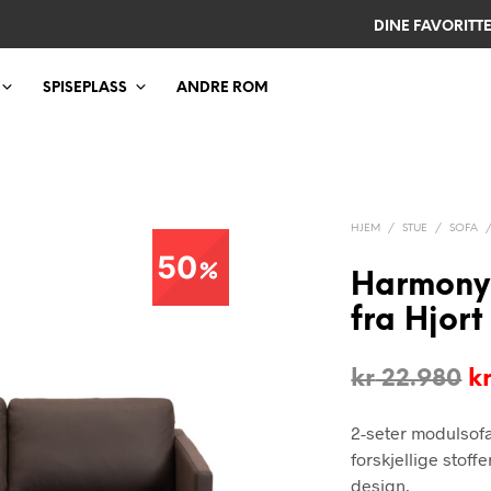
DINE FAVORITT
SPISEPLASS
ANDRE ROM
HJEM
/
STUE
/
SOFA
50
Harmony 
fra Hjor
O
kr
22.980
k
pr
2-seter modulsofa
v
forskjellige stoff
kr
design.