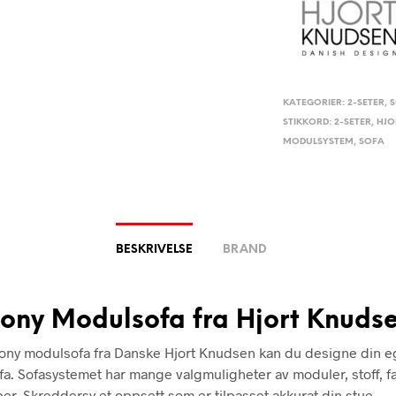
KATEGORIER:
2-SETER
,
STIKKORD:
2-SETER
,
HJO
MODULSYSTEM
,
SOFA
BESKRIVELSE
BRAND
ony Modulsofa fra Hjort Knuds
ny modulsofa fra Danske Hjort Knudsen kan du designe din 
ofa. Sofasystemet har mange valgmuligheter av moduler, stoff, f
per. Skreddersy et oppsett som er tilpasset akkurat din stue.