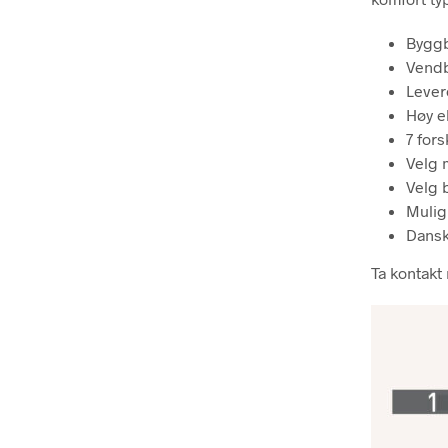
Byggb
Vendb
Levere
Høy e
7 fors
Velg 
Velg 
Muligh
Dansk
Ta kontakt