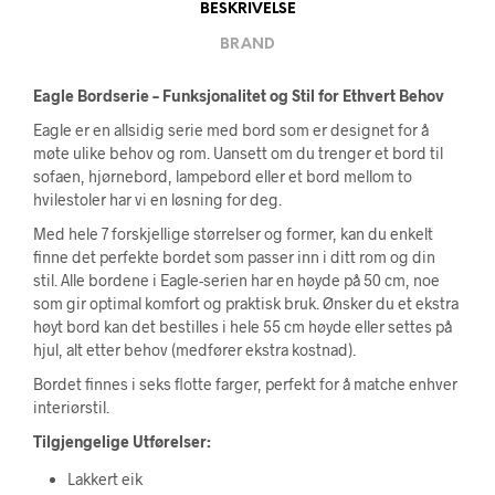
BESKRIVELSE
BRAND
Eagle Bordserie – Funksjonalitet og Stil for Ethvert Behov
Eagle er en allsidig serie med bord som er designet for å
møte ulike behov og rom. Uansett om du trenger et bord til
sofaen, hjørnebord, lampebord eller et bord mellom to
hvilestoler har vi en løsning for deg.
Med hele 7 forskjellige størrelser og former, kan du enkelt
finne det perfekte bordet som passer inn i ditt rom og din
stil. Alle bordene i Eagle-serien har en høyde på 50 cm, noe
som gir optimal komfort og praktisk bruk. Ønsker du et ekstra
høyt bord kan det bestilles i hele 55 cm høyde eller settes på
hjul, alt etter behov (medfører ekstra kostnad).
Bordet finnes i seks flotte farger, perfekt for å matche enhver
interiørstil.
Tilgjengelige Utførelser:
Lakkert eik