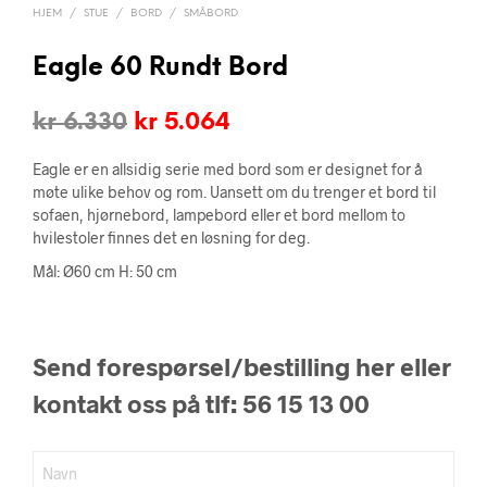
HJEM
/
STUE
/
BORD
/
SMÅBORD
Eagle 60 Rundt Bord
Opprinnelig
Nåværende
kr
6.330
kr
5.064
pris
pris
Eagle er en allsidig serie med bord som er designet for å
var:
er:
møte ulike behov og rom. Uansett om du trenger et bord til
sofaen, hjørnebord, lampebord eller et bord mellom to
kr 6.330.
kr 5.064.
hvilestoler finnes det en løsning for deg.
Mål: Ø60 cm H: 50 cm
Send forespørsel/bestilling her eller
kontakt oss på tlf: 56 15 13 00