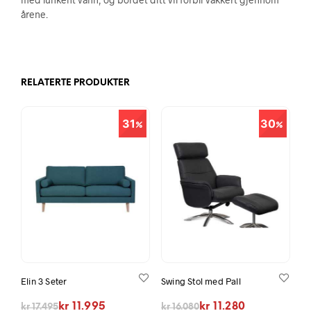
årene.
RELATERTE PRODUKTER
31
30
Elin 3 Seter
Swing Stol med Pall
Opprinnelig pris var: kr 17.495.
Nåværende pris er: kr 11.995.
Opprinnelig pris var: kr 16.080.
Nåværende pris er: kr 11.280.
kr
11.995
kr
11.280
kr
17.495
kr
16.080