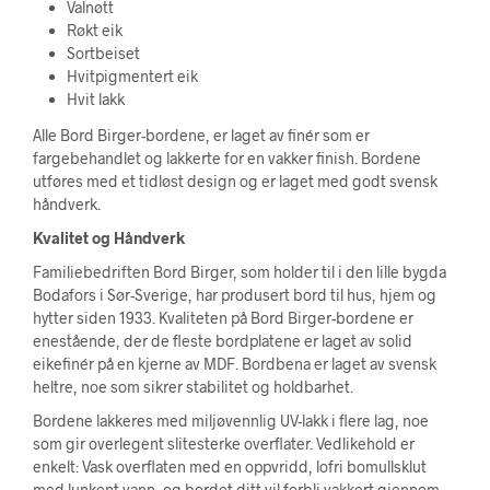
Valnøtt
Røkt eik
Sortbeiset
Hvitpigmentert eik
Hvit lakk
Alle Bord Birger-bordene, er laget av finér som er
fargebehandlet og lakkerte for en vakker finish. Bordene
utføres med et tidløst design og er laget med godt svensk
håndverk.
Kvalitet og Håndverk
Familiebedriften Bord Birger, som holder til i den lille bygda
Bodafors i Sør-Sverige, har produsert bord til hus, hjem og
hytter siden 1933. Kvaliteten på Bord Birger-bordene er
enestående, der de fleste bordplatene er laget av solid
eikefinér på en kjerne av MDF. Bordbena er laget av svensk
heltre, noe som sikrer stabilitet og holdbarhet.
Bordene lakkeres med miljøvennlig UV-lakk i flere lag, noe
som gir overlegent slitesterke overflater. Vedlikehold er
enkelt: Vask overflaten med en oppvridd, lofri bomullsklut
med lunkent vann, og bordet ditt vil forbli vakkert gjennom