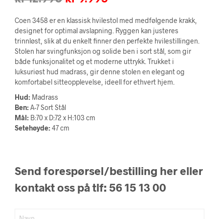
pris
pris
Coen 3458 er en klassisk hvilestol med medfølgende krakk,
var:
er:
designet for optimal avslapning. Ryggen kan justeres
trinnløst, slik at du enkelt finner den perfekte hvilestillingen.
kr 12.995.
kr 9.995.
Stolen har svingfunksjon og solide ben i sort stål, som gir
både funksjonalitet og et moderne uttrykk. Trukket i
luksuriøst hud madrass, gir denne stolen en elegant og
komfortabel sitteopplevelse, ideell for ethvert hjem.
Hud:
Madrass
Ben:
A-7 Sort Stål
Mål:
B:70 x D:72 x H:103 cm
Setehøyde:
47 cm
Send forespørsel/bestilling her eller
kontakt oss på tlf: 56 15 13 00