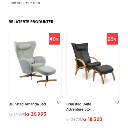
små og store rom.
RELATERTE PRODUKTER
40
25
Brunstad Amanda Stol
Brunstad Delta
Adventure Stol
Opprinnelig pris var: kr 34.900.
Nåværende pris er: kr 20.995.
kr
20.995
kr
34.900
Opprinnelig pris var: kr 24.730.
Nåværende pris er: kr 18.500.
kr
18.500
kr
24.730