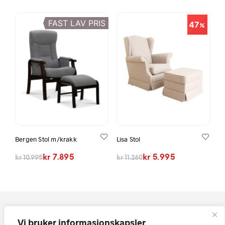
FAST LAV PRIS
47
Bergen Stol m/krakk
Lisa Stol
Opprinnelig pris var: kr 10.995.
Nåværende pris er: kr 7.895.
Opprinnelig pris var: kr 11.260.
Nåværende pris er: kr 5.995.
kr
7.895
kr
5.995
kr
10.995
kr
11.260
Vi bruker informasjonskapsler