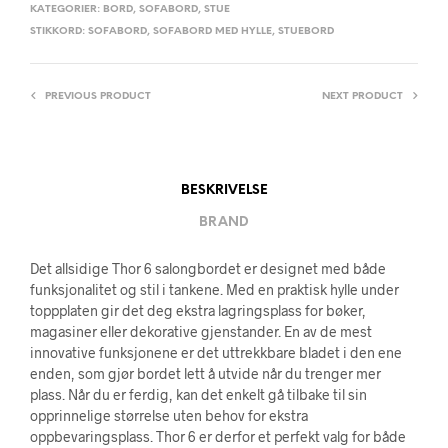
KATEGORIER:
BORD
,
SOFABORD
,
STUE
STIKKORD:
SOFABORD
,
SOFABORD MED HYLLE
,
STUEBORD
PREVIOUS PRODUCT
NEXT PRODUCT
BESKRIVELSE
BRAND
Det allsidige Thor 6 salongbordet er designet med både
funksjonalitet og stil i tankene. Med en praktisk hylle under
toppplaten gir det deg ekstra lagringsplass for bøker,
magasiner eller dekorative gjenstander. En av de mest
innovative funksjonene er det uttrekkbare bladet i den ene
enden, som gjør bordet lett å utvide når du trenger mer
plass. Når du er ferdig, kan det enkelt gå tilbake til sin
opprinnelige størrelse uten behov for ekstra
oppbevaringsplass. Thor 6 er derfor et perfekt valg for både