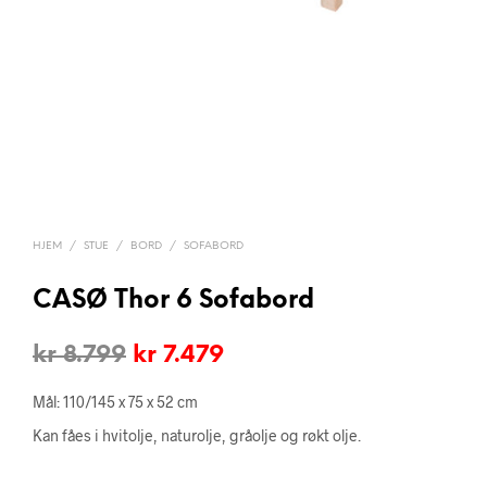
HJEM
/
STUE
/
BORD
/
SOFABORD
CASØ Thor 6 Sofabord
Opprinnelig
Nåværende
kr
8.799
kr
7.479
pris
pris
Mål: 110/145 x 75 x 52 cm
var:
er:
Kan fåes i hvitolje, naturolje, gråolje og røkt olje.
kr 8.799.
kr 7.479.